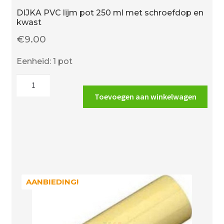
DIJKA PVC lijm pot 250 ml met schroefdop en
kwast
€
9.00
Eenheid: 1 pot
DIJKA
PVC
Toevoegen aan winkelwagen
lijm
pot
250
ml
met
schroefdop
en
AANBIEDING!
AANBIEDING!
kwast
aantal