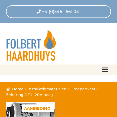
+31(0)546 - 561 031
Home
Home
Installatiematerialen
Groepenkast
Afrekenen
Zekering DT II 20A traag
Algemene voorwaarden
AANBIEDING!
Betaling geannuleerd