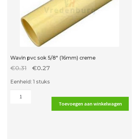
Wavin pvc sok 5/8″ (16mm) creme
Oorspronkelijke
Huidige
€
0.31
€
0.27
prijs
prijs
Eenheid: 1 stuks
was:
is:
Wavin
€0.31.
€0.27.
pvc
Toevoegen aan winkelwagen
sok
5/8"
(16mm)
creme