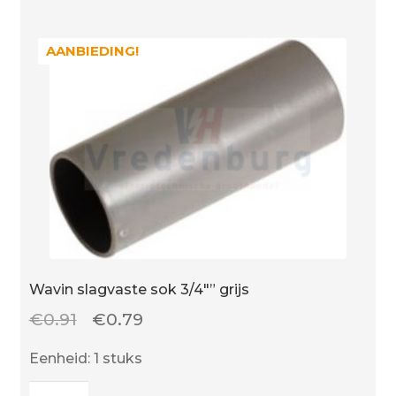
aantal
AANBIEDING!
AANBIEDING!
Wavin slagvaste sok 3/4″” grijs
Oorspronkelijke
Huidige
€
0.91
€
0.79
prijs
prijs
Eenheid: 1 stuks
was:
is:
Wavin