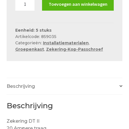
Zekering
Over ons
Toevoegen aan winkelwagen
DT
Actueel
II
20A
Ons team
traag
Eenheid: 5 stuks
Artikelcode: 859035
aantal
Privacy
Categorieën:
Installatiematerialen
,
Groepenkast
,
Zekering-Kop-Passchroef
Retouren – Geschillen – Garantie
Sample Page
Service en onderhoud
Showroom
Beschrijving
Verzending en bezorging
Beschrijving
Winkel
Winkelmand
Zekering DT II
20 Ampere traag