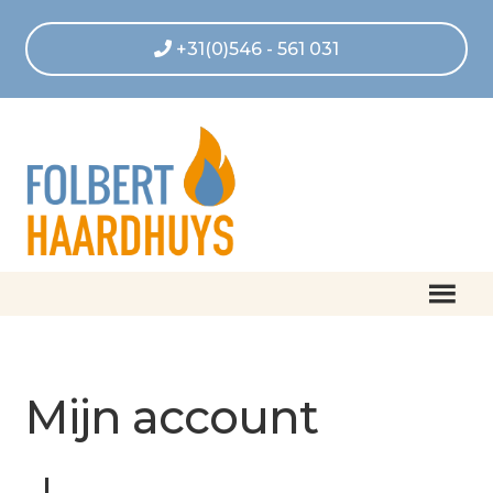
+31(0)546 - 561 031
Home
Afrekenen
Mijn account
Algemene voorwaarden
Betaling geannuleerd
L