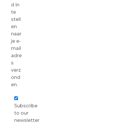
d in
te
stell
en
naar
je e-
mail
adre
s
verz
ond
en.
Subscribe
to our
newsletter