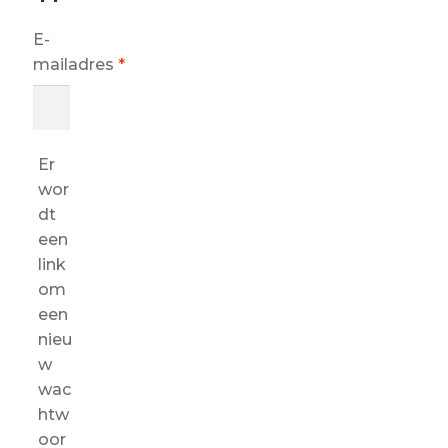
E-
Vereist
mailadres
*
Er
wor
dt
een
link
om
een
nieu
w
wac
htw
oor