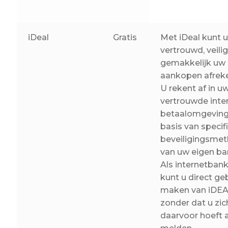
Betaling voltooid
Blog
iDeal
Gratis
Met iDeal kunt 
vertrouwd, veili
Contact
gemakkelijk uw 
Disclaimer
aankopen afrek
U rekent af in u
FAQ
vertrouwde inte
Fout bij betaling
betaalomgeving
basis van specif
Installatieservice
beveiligingsme
van uw eigen ba
Klantenservice
Als internetbank
Betaalmethode
kunt u direct ge
maken van iDEA
Mijn account
zonder dat u zic
Over
daarvoor hoeft 