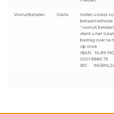
melden.
Over ons
Actueel
Vooruitbetalen
Gratis
Indien u kiest v
betaalmethode
Ons team
“vooruit betalen
Privacy
dient u het total
bedrag over te
Retouren – Geschillen – Garantie
op onze
IBAN: NL89 IN
Sample Page
0001 8880 75
Service en onderhoud
BIC: INGBNL2
Showroom
Verzending en bezorging
Winkel
Winkelmand