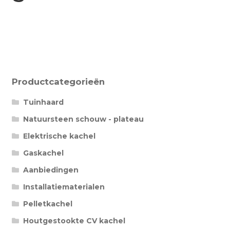
Betaling voltooid
Blog
Contact
Disclaimer
Productcategorieën
FAQ
Tuinhaard
Fout bij betaling
Natuursteen schouw - plateau
Installatieservice
Elektrische kachel
Gaskachel
Klantenservice
Aanbiedingen
Betaalmethode
Installatiematerialen
Mijn account
Pelletkachel
Over
Houtgestookte CV kachel