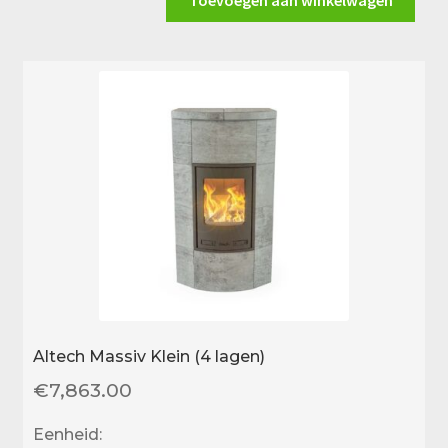
aantal
Altech Massiv Klein (4 lagen)
€
7,863.00
Eenheid: