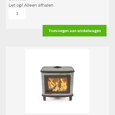
Let op! Alleen afhalen
Altech
Ecosy
Depot
Hybride-
Toevoegen aan winkelwagen
e
aantal