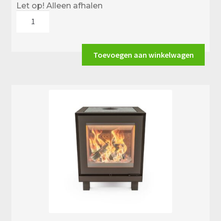
Let op! Alleen afhalen
Altech
Massiv
Klein
(4
Toevoegen aan winkelwagen
lagen)
aantal