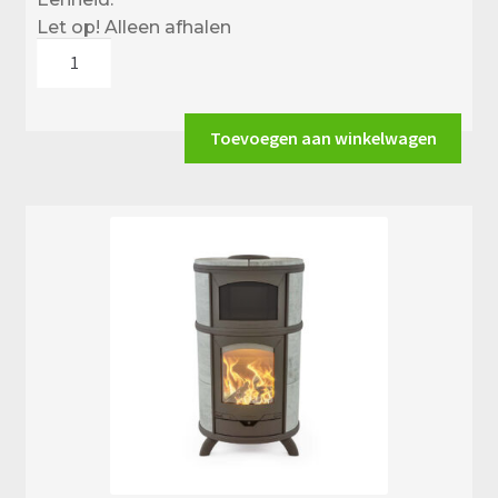
Let op! Alleen afhalen
Altech
Eclips
Depot
Hybride-
Toevoegen aan winkelwagen
e
aantal