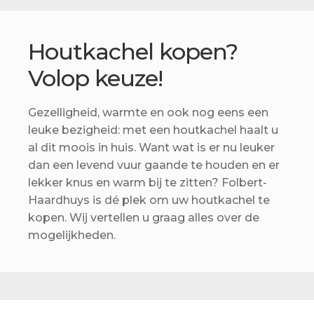
Betaling voltooid
Blog
Houtkachel kopen?
Contact
Volop keuze!
Disclaimer
Gezelligheid, warmte en ook nog eens een
FAQ
leuke bezigheid: met een houtkachel haalt u
al dit moois in huis. Want wat is er nu leuker
Fout bij betaling
dan een levend vuur gaande te houden en er
lekker knus en warm bij te zitten? Folbert-
Installatieservice
Haardhuys is dé plek om uw houtkachel te
Klantenservice
kopen. Wij vertellen u graag alles over de
mogelijkheden.
Betaalmethode
Mijn account
Over