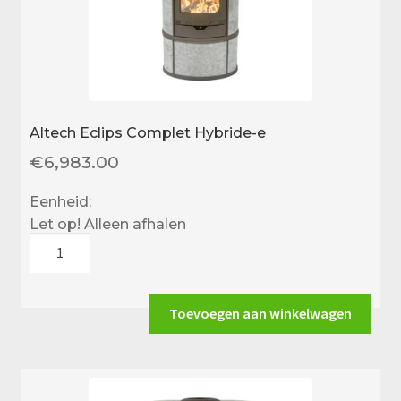
Altech Eclips Complet Hybride-e
€
6,983.00
Eenheid:
Let op! Alleen afhalen
Altech
Eclips
Complet
Hybride-
Toevoegen aan winkelwagen
e
aantal