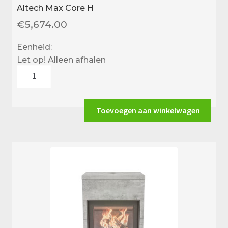
Altech Max Core H
€
5,674.00
Eenheid:
Let op! Alleen afhalen
Altech
Max
Core
H
Toevoegen aan winkelwagen
aantal