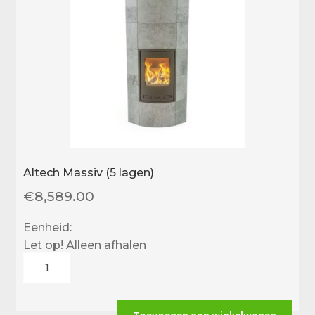
Altech Massiv (5 lagen)
€
8,589.00
Eenheid:
Let op! Alleen afhalen
Altech
Massiv
(5
lagen)
Toevoegen aan winkelwagen