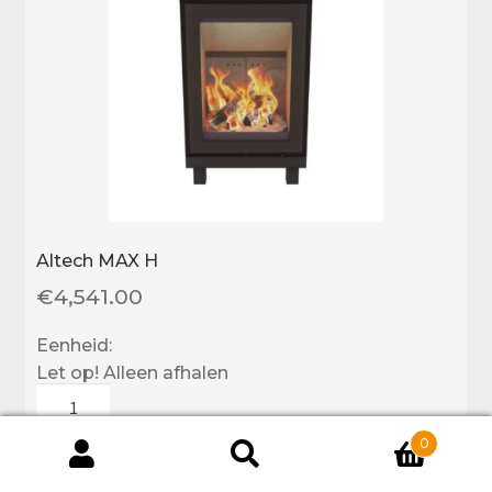
Altech MAX H
€
4,541.00
Eenheid:
Let op! Alleen afhalen
Altech
MAX
0
H
Producten
aantal
Toevoegen aan winkelwagen
zoeken
ZOEKEN