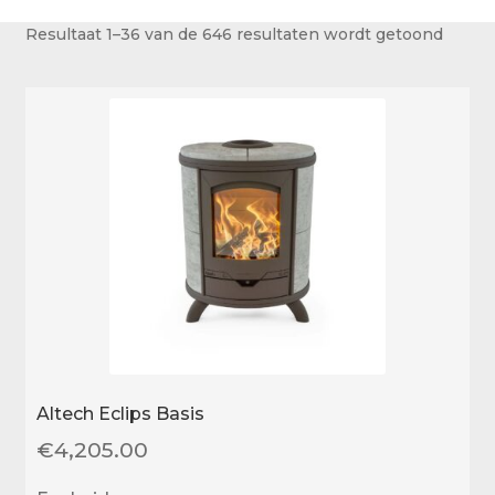
Over ons
Resultaat 1–36 van de 646 resultaten wordt getoond
Actueel
Ons team
Privacy
Retouren – Geschillen – Garantie
Sample Page
Service en onderhoud
Showroom
Verzending en bezorging
Winkel
Altech Eclips Basis
€
4,205.00
Winkelmand