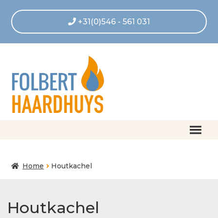
+31(0)546 - 561 031
Home
Home
Houtkachel
Afrekenen
Algemene voorwaarden
Houtkachel
Betaling geannuleerd