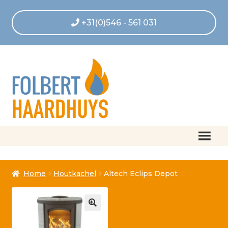
+31(0)546 - 561 031
Home
Home
Houtkachel
Altech Eclips Depot
Afrekenen
Algemene voorwaarden
Betaling geannuleerd