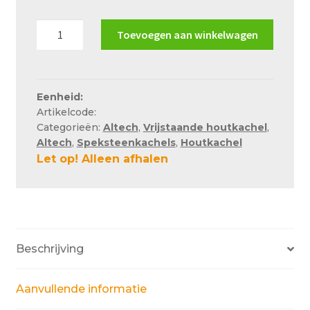
Over ons
Altech
Toevoegen aan winkelwagen
Actueel
Eclips
Depot
Ons team
aantal
Privacy
Eenheid:
Artikelcode:
Retouren – Geschillen – Garantie
Categorieën:
Altech
,
Vrijstaande houtkachel
,
Altech
,
Speksteenkachels
,
Houtkachel
Sample Page
Let op! Alleen afhalen
Service en onderhoud
Showroom
Verzending en bezorging
Beschrijving
Winkel
Winkelmand
Aanvullende informatie