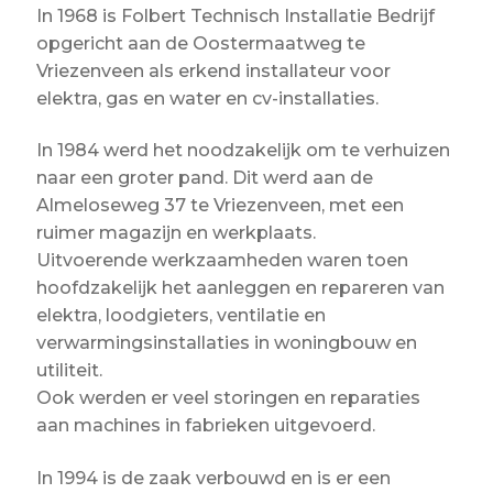
In 1968 is Folbert Technisch Installatie Bedrijf
Betaling voltooid
opgericht aan de Oostermaatweg te
Blog
Vriezenveen als erkend installateur voor
elektra, gas en water en cv-installaties.
Contact
In 1984 werd het noodzakelijk om te verhuizen
Disclaimer
naar een groter pand. Dit werd aan de
FAQ
Almeloseweg 37 te Vriezenveen, met een
ruimer magazijn en werkplaats.
Fout bij betaling
Uitvoerende werkzaamheden waren toen
Installatieservice
hoofdzakelijk het aanleggen en repareren van
elektra, loodgieters, ventilatie en
Klantenservice
verwarmingsinstallaties in woningbouw en
utiliteit.
Betaalmethode
Ook werden er veel storingen en reparaties
Mijn account
aan machines in fabrieken uitgevoerd.
Over
In 1994 is de zaak verbouwd en is er een