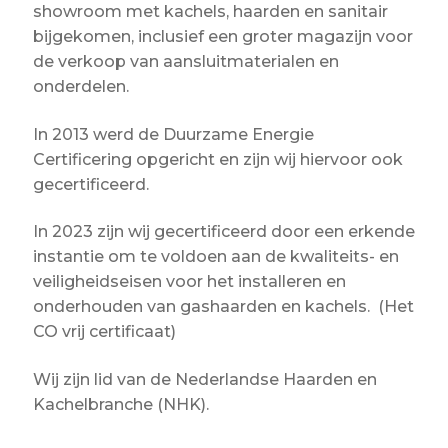
showroom met kachels, haarden en sanitair
Over ons
bijgekomen, inclusief een groter magazijn voor
Actueel
de verkoop van aansluitmaterialen en
onderdelen.
Ons team
Privacy
In 2013 werd de Duurzame Energie
Certificering opgericht en zijn wij hiervoor ook
Retouren – Geschillen – Garantie
gecertificeerd.
Sample Page
In 2023 zijn wij gecertificeerd door een erkende
Service en onderhoud
instantie om te voldoen aan de kwaliteits- en
veiligheidseisen voor het installeren en
Showroom
onderhouden van gashaarden en kachels. (Het
CO vrij certificaat)
Verzending en bezorging
Winkel
Wij zijn lid van de Nederlandse Haarden en
Kachelbranche (NHK).
Winkelmand