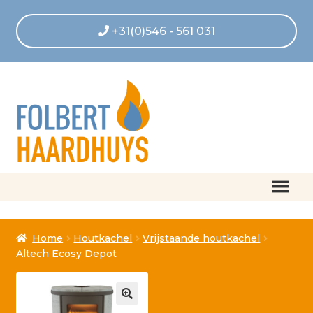
+31(0)546 - 561 031
Home
Home
Houtkachel
Vrijstaande houtkachel
Afrekenen
Altech Ecosy Depot
Algemene voorwaarden
Betaling geannuleerd