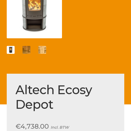
Betaling voltooid
Blog
Contact
Disclaimer
FAQ
Fout bij betaling
Installatieservice
Altech Ecosy
Klantenservice
Depot
Betaalmethode
Mijn account
Over
€
4,738.00
Incl. BTW