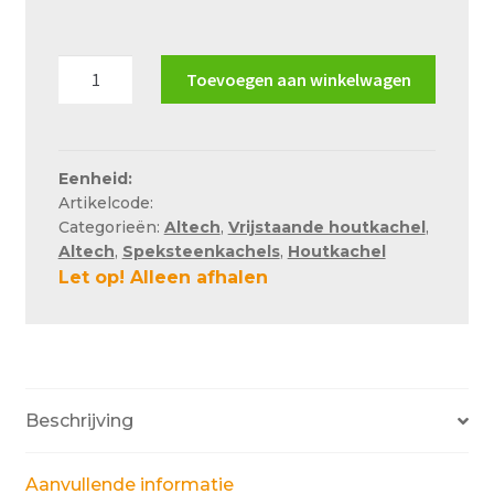
Over ons
Actueel
Altech
Toevoegen aan winkelwagen
Ecosy
Ons team
Depot
Privacy
aantal
Eenheid:
Retouren – Geschillen – Garantie
Artikelcode:
Categorieën:
Altech
,
Vrijstaande houtkachel
,
Sample Page
Altech
,
Speksteenkachels
,
Houtkachel
Let op! Alleen afhalen
Service en onderhoud
Showroom
Verzending en bezorging
Winkel
Beschrijving
Winkelmand
Aanvullende informatie