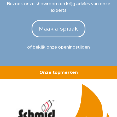
Bezoek onze showroom en krijg advies van onze
experts
Maak afspraak
of bekijk onze openingstijden
Onze topmerken