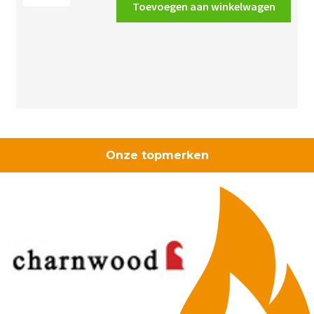
pvc
Toevoegen aan winkelwagen
bocht
3/4"
(19mm)
creme
aantal
Onze topmerken