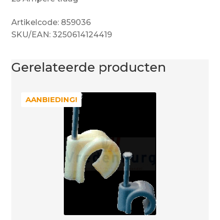
Artikelcode: 859036
SKU/EAN: 3250614124419
Gerelateerde producten
AANBIEDING!
AANBIEDING!