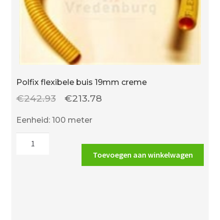
Polfix flexibele buis 19mm creme
Oorspronkelijke
Huidige
€
242.93
€
213.78
prijs
prijs
Eenheid: 100 meter
was:
is:
Polfix
€242.93.
€213.78.
flexibele
Toevoegen aan winkelwagen
buis
19mm
creme
aantal