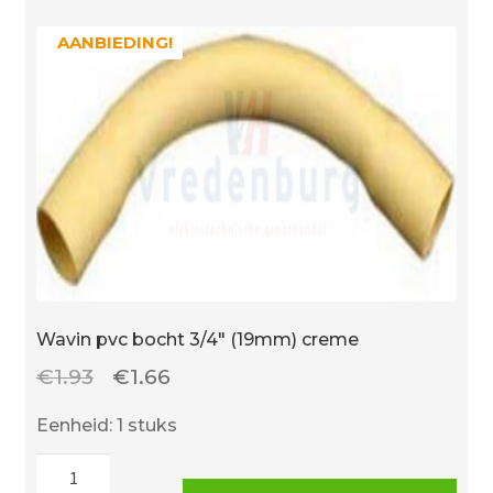
AANBIEDING!
AANBIEDING!
Wavin pvc bocht 3/4″ (19mm) creme
Oorspronkelijke
Huidige
€
1.93
€
1.66
prijs
prijs
Eenheid: 1 stuks
was:
is:
Wavin
€1.93.
€1.66.