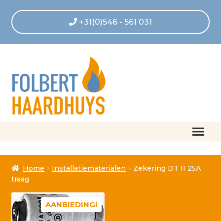
+31(0)546 - 561 031
Home
Home
Installatiematerialen
Zekering DT II 25A
Afrekenen
traag
Algemene voorwaarden
AANBIEDING!
Betaling geannuleerd