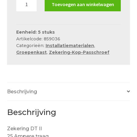
Zekering
Over ons
Toevoegen aan winkelwagen
DT
Actueel
II
25A
Ons team
traag
Eenheid: 5 stuks
Artikelcode: 859036
aantal
Privacy
Categorieën:
Installatiematerialen
,
Groepenkast
,
Zekering-Kop-Passchroef
Retouren – Geschillen – Garantie
Sample Page
Service en onderhoud
Showroom
Beschrijving
Verzending en bezorging
Beschrijving
Winkel
Winkelmand
Zekering DT II
25 Ampere traag