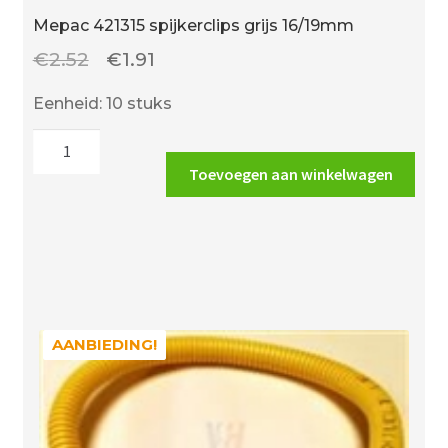
Mepac 421315 spijkerclips grijs 16/19mm
Oorspronkelijke
Huidige
€
2.52
€
1.91
prijs
prijs
Eenheid: 10 stuks
was:
is:
Mepac
€2.52.
€1.91.
421315
Toevoegen aan winkelwagen
spijkerclips
grijs
16/19mm
aantal
AANBIEDING!
AANBIEDING!