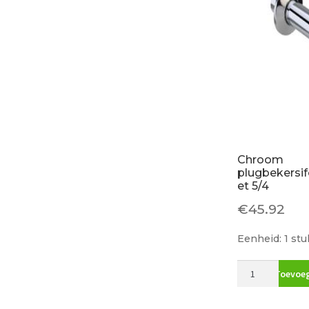
Chroom
plugbekersi
et 5/4
€
45.92
Eenheid: 1 stu
Chroom
Toevoeg
plugbekersif
5/4