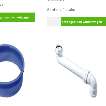
ks
Eenheid: 1 stuks
en aan winkelwagen
McAlpine
Toevoegen aan winkelwagen
Duplo-
sifon
m/aansl
wasm
1
1/2"x40mmx1
1/2"
0055370
aantal