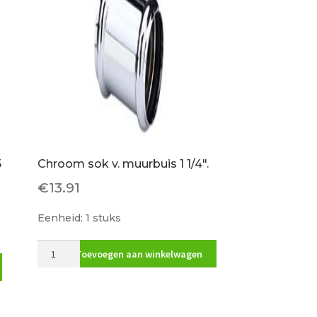
rozet
aantal
5
Chroom sok v. muurbuis 1 1/4″.
€
13.91
Eenheid: 1 stuks
Chroom
Toevoegen aan winkelwagen
sok
v.
muurbuis
1