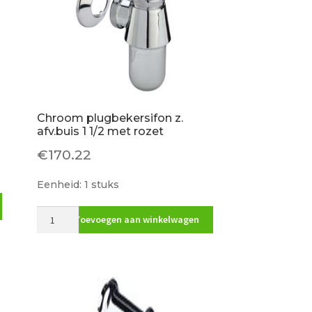
Chroom plugbekersifon z.
afv.buis 1 1/2 met rozet
€
170.22
Eenheid: 1 stuks
Chroom
Toevoegen aan winkelwagen
plugbekersifon
z.
afv.buis
1
1/2
met