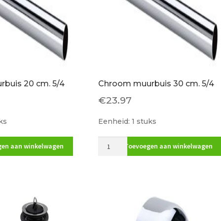
buis 20 cm. 5/4
Chroom muurbuis 30 cm. 5/4
€
23.97
ks
Eenheid: 1 stuks
Chroom
en aan winkelwagen
Toevoegen aan winkelwagen
muurbuis
30
cm.
5/4
aantal