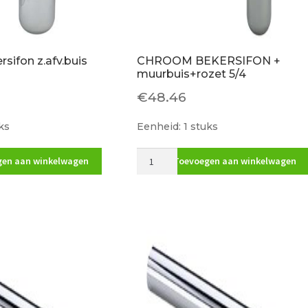
sifon z.afv.buis
CHROOM BEKERSIFON +
muurbuis+rozet 5/4
€
48.46
ks
Eenheid: 1 stuks
sifon
CHROOM
en aan winkelwagen
Toevoegen aan winkelwagen
BEKERSIFON
+
muurbuis+rozet
5/4
aantal