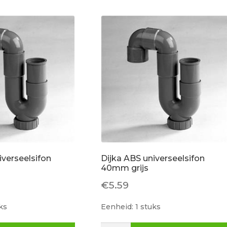
32,5x70x35
mm.
nr.
5711-
545
aantal
iverseelsifon
Dijka ABS universeelsifon
40mm grijs
€
5.59
ks
Eenheid: 1 stuks