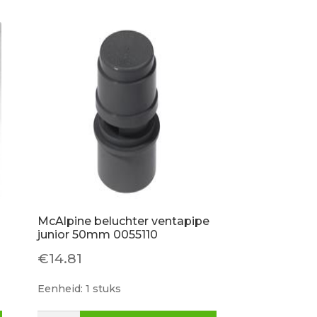
1/4".
aantal
McAlpine beluchter ventapipe
junior 50mm 0055110
€
14.81
Eenheid: 1 stuks