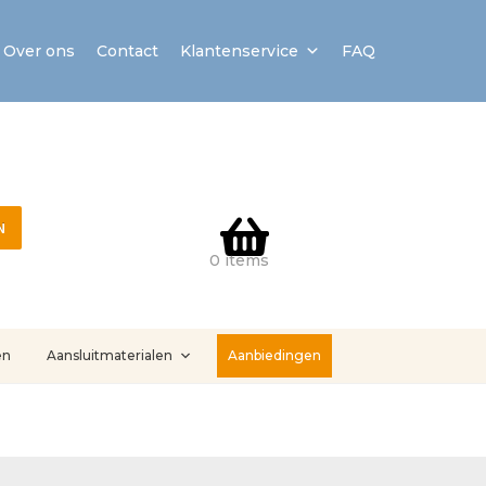
Over ons
Contact
Klantenservice
FAQ
N
0 items
en
Aansluitmaterialen
Aanbiedingen
stallatieservice
Sample Page
Service en onderhoud
Showroom