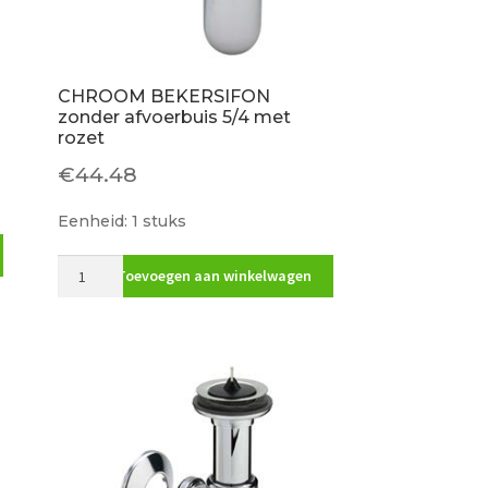
CHROOM BEKERSIFON
zonder afvoerbuis 5/4 met
rozet
€
44.48
Eenheid: 1 stuks
CHROOM
Toevoegen aan winkelwagen
BEKERSIFON
zonder
afvoerbuis
5/4
met
rozet
aantal