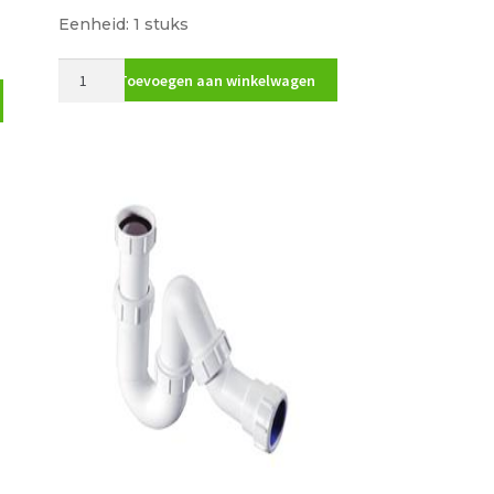
Eenheid: 1 stuks
McAlpine
Toevoegen aan winkelwagen
losse
klemring
32mm
0059800
aantal