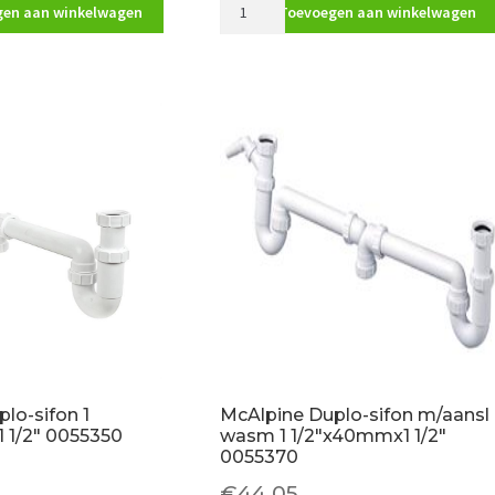
Dijka
en aan winkelwagen
Toevoegen aan winkelwagen
ABS
n
universeelsifon
40mm
grijs
aantal
lo-sifon 1
McAlpine Duplo-sifon m/aansl
 1/2″ 0055350
wasm 1 1/2″x40mmx1 1/2″
0055370
€
44.05