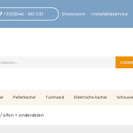
+31(0)546 - 561 031
Showroom
Installatieservice
ten
ZOEKE
el
Pelletkachel
Tuinhaard
Elektrische kachel
Schouw
uleerd
Betaling voltooid
Blog
Contact
Disclaimer
FAQ
Fout bij betaling
In
 / sifon + onderdelen
r ons
Privacy
Retouren – Geschillen – Garantie