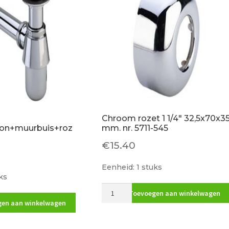
Chroom rozet 1 1/4″ 32,5x70x3
fon+muurbuis+roz
mm. nr. 5711-545
€
15.40
Eenheid: 1 stuks
ks
Chroom
Toevoegen aan winkelwagen
rozet
en aan winkelwagen
on+muurbuis+rozet
1
1/4"