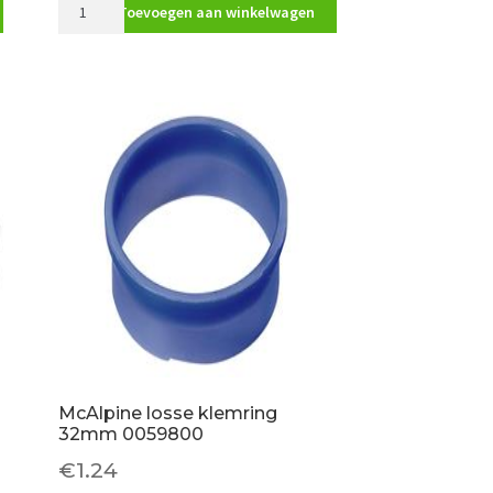
McAlpine
Toevoegen aan winkelwagen
beluchter
ventapipe
junior
50mm
0055110
aantal
McAlpine losse klemring
32mm 0059800
€
1.24