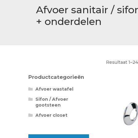
Betaalmethode
Afvoer sanitair / sifo
+ onderdelen
Verzending en bezorging
Winkel
Winkelmand
Resultaat 1–2
Productcategorieën
Afvoer wastafel
Sifon / Afvoer
gootsteen
Afvoer closet