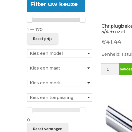
Filter uw keuze
Chr.plugbeker
1 — 170
5/4 +rozet
€
41.44
Kies een model
Eenheid: 1 stu
Chr.plugbeker
Kies een maat
Toevoeg
z.afv.buis
5/4
Kies een merk
+rozet
aantal
Kies een toepassing
0