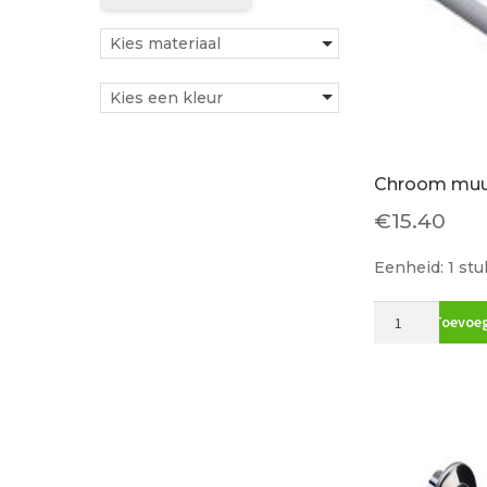
Kies materiaal
Kies een kleur
Chroom muur
€
15.40
Eenheid: 1 stu
Chroom
Toevoeg
muurbuis
20
cm.
5/4
aantal