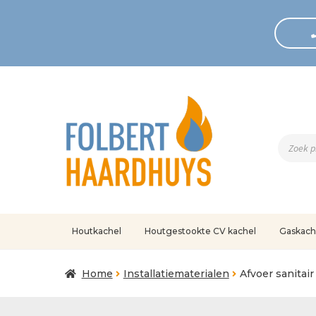
Produc
zoeken
Houtkachel
Houtgestookte CV kachel
Gaskach
Home
Afrekenen
Algemene voorwaarden
Betaling geann
Home
Installatiematerialen
Afvoer sanitair
Klantenservice
Mijn account
Over
Ove