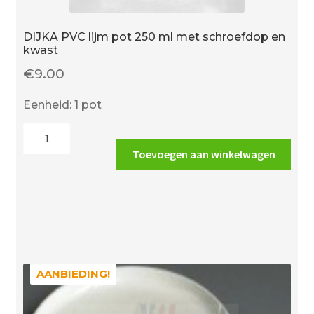
DIJKA PVC lijm pot 250 ml met schroefdop en
kwast
€
9.00
Eenheid: 1 pot
DIJKA
PVC
Toevoegen aan winkelwagen
lijm
pot
250
ml
met
schroefdop
en
AANBIEDING!
AANBIEDING!
kwast
aantal