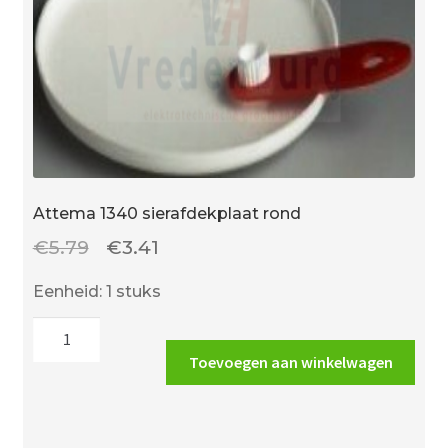
Attema 1340 sierafdekplaat rond
Oorspronkelijke
Huidige
€
5.79
€
3.41
prijs
prijs
Eenheid: 1 stuks
was:
is:
Attema
€5.79.
€3.41.
1340
Toevoegen aan winkelwagen
sierafdekplaat
rond
aantal