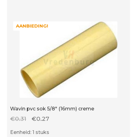
AANBIEDING!
AANBIEDING!
Wavin pvc sok 5/8″ (16mm) creme
Oorspronkelijke
Huidige
€
0.31
€
0.27
prijs
prijs
Eenheid: 1 stuks