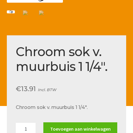
Betaling voltooid
Blog
Contact
Disclaimer
Chroom sok v.
FAQ
muurbuis 1 1/4″.
Fout bij betaling
Installatieservice
€
13.91
Klantenservice
Incl. BTW
Betaalmethode
Chroom sok v. muurbuis 1 1/4″.
Mijn account
Over
Chroom
Toevoegen aan winkelwagen