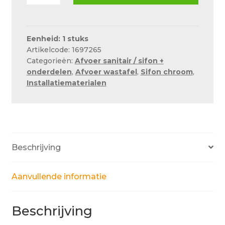
sok
Over ons
v.
muurbuis
Actueel
1
Eenheid: 1 stuks
Ons team
Artikelcode: 1697265
1/4".
Categorieën:
Afvoer sanitair / sifon +
aantal
Privacy
onderdelen
,
Afvoer wastafel
,
Sifon chroom
,
Installatiematerialen
Retouren – Geschillen – Garantie
Sample Page
Service en onderhoud
Showroom
Beschrijving
Verzending en bezorging
Aanvullende informatie
Winkel
Winkelmand
Beschrijving