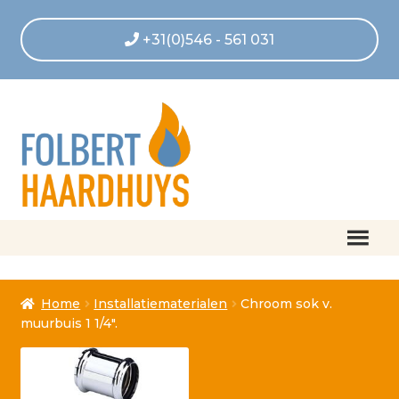
+31(0)546 - 561 031
Home
Home
Installatiematerialen
Chroom sok v.
Afrekenen
muurbuis 1 1/4″.
Algemene voorwaarden
Betaling geannuleerd