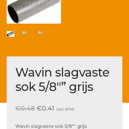
Betaling voltooid
Blog
Contact
Disclaimer
FAQ
Fout bij betaling
Wavin slagvaste
Installatieservice
sok 5/8″” grijs
Klantenservice
Betaalmethode
Oorspronkelijke
Huidige
€
0.48
€
0.41
Mijn account
Incl. BTW
prijs
prijs
Over
Wavin slagvaste sok 5/8″” grijs
was:
is: