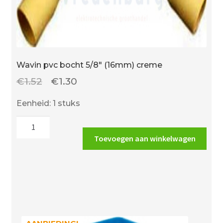
Wavin pvc bocht 5/8″ (16mm) creme
Oorspronkelijke
Huidige
€
1.52
€
1.30
prijs
prijs
Eenheid: 1 stuks
was:
is:
Wavin
€1.52.
€1.30.
pvc
Toevoegen aan winkelwagen
bocht
5/8"
(16mm)
creme
aantal