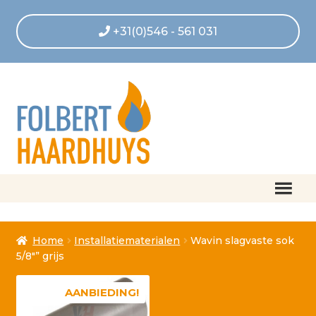
+31(0)546 - 561 031
Home
Home
Installatiematerialen
Wavin slagvaste sok
Afrekenen
5/8″” grijs
Algemene voorwaarden
AANBIEDING!
Betaling geannuleerd