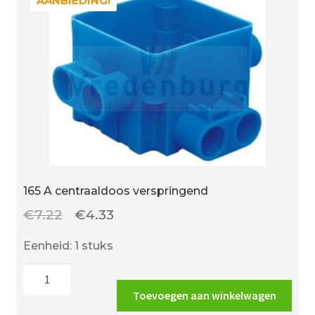
AANBIEDING!
AANBIEDING!
165 A centraaldoos verspringend
Oorspronkelijke
Huidige
€
7.22
€
4.33
prijs
prijs
Eenheid: 1 stuks
was:
is:
165
€7.22.
€4.33.
A
Toevoegen aan winkelwagen
centraaldoos