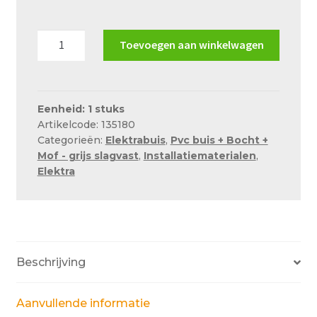
Over ons
€0.48.
€0.41.
Actueel
Wavin
Toevoegen aan winkelwagen
slagvaste
Ons team
sok
5/8""
Privacy
grijs
Eenheid: 1 stuks
Retouren – Geschillen – Garantie
Artikelcode: 135180
aantal
Categorieën:
Elektrabuis
,
Pvc buis + Bocht +
Sample Page
Mof - grijs slagvast
,
Installatiematerialen
,
Elektra
Service en onderhoud
Showroom
Verzending en bezorging
Beschrijving
Winkel
Winkelmand
Aanvullende informatie