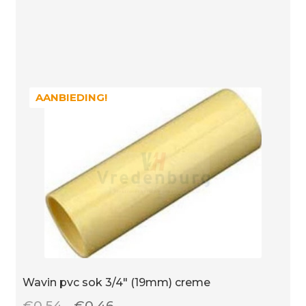
verspringend
aantal
AANBIEDING!
AANBIEDING!
Wavin pvc sok 3/4″ (19mm) creme
Oorspronkelijke
Huidige
€
0.54
€
0.46