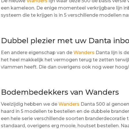
De nieuwe
Wanders
lijn waar deze 500 de basis versie v
een kameleon. De enige momenteel verkrijgbare lijn 
systeem die te krijgen is in 5 verschillende modellen nameli
Dubbel plezier met uw Danta in
Een andere eigenschap van de
Wanders
Danta lijn is 
het heel makkelijk het vermogen terug te zetten terwi
vlammen heeft. Die dan overigens ook nog weer hoog/la
Bodembedekkers van Wanders
Veelzijdig hebben we de
Wanders
Danta 500 al genoem
haard in 5 modellen te bestellen en de dubbele brander
een hele serie verschillende soorten branderdecoratie t
standaard, overigens erg mooie, houtset bestellen. 