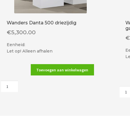
Wanders Danta 500 driezijdig
W
g
€
5,300.00
Eenheid:
E
Let op! Alleen afhalen
Le
Toevoegen aan winkelwagen
Wanders
Wan
Danta
Squa
500
60
driezijdig
driez
aantal
inze
gas
aant