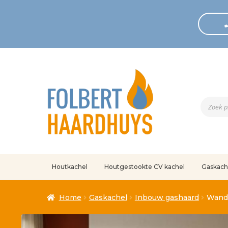
Produc
zoeken
Houtkachel
Houtgestookte CV kachel
Gaskach
Home
Afrekenen
Algemene voorwaarden
Betaling geann
Home
Gaskachel
Inbouw gashaard
Wande
Klantenservice
Mijn account
Over
Ove