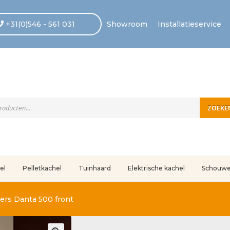
+31(0)546 - 561 031
Showroom
Installatieservice
ten
ZOEKE
el
Pelletkachel
Tuinhaard
Elektrische kachel
Schouw
uleerd
Betaling voltooid
Blog
Contact
Disclaimer
FAQ
Fout bij betaling
In
rs Danta 500 front
r ons
Privacy
Retouren – Geschillen – Garantie