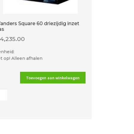
anders Square 60 driezijdig inzet
as
€
4,235.00
enheid:
t op! Alleen afhalen
Toevoegen aan winkelwagen
ders
re
ijdig
t
al