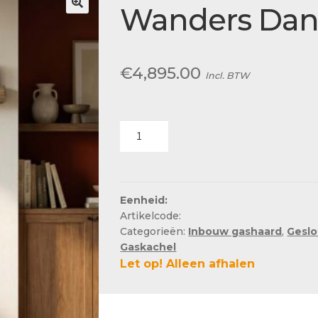
Actueel
Wanders Dant
Ons team
€
4,895.00
Incl. BTW
Wanders
Danta
500
front
aantal
Eenheid:
Artikelcode:
Categorieën:
Inbouw gashaard
,
Geslo
Gaskachel
Let op! Alleen afhalen