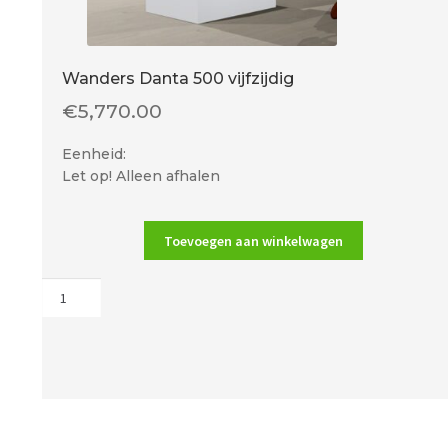
Wanders Danta 500 vijfzijdig
€
5,770.00
Eenheid:
Let op! Alleen afhalen
Toevoegen aan winkelwagen
Wanders
Danta
500
vijfzijdig
aantal