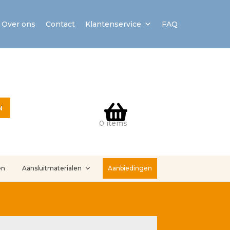
Over ons
Contact
Klantenservice
FAQ
N
0 items
en
Aansluitmaterialen
Aanbiedingen
stallatieservice
Sample Page
Service en onderhoud
Showroom