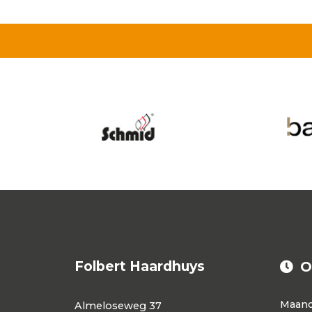
Folbert Haardhuys
O
Maan
Almeloseweg 37