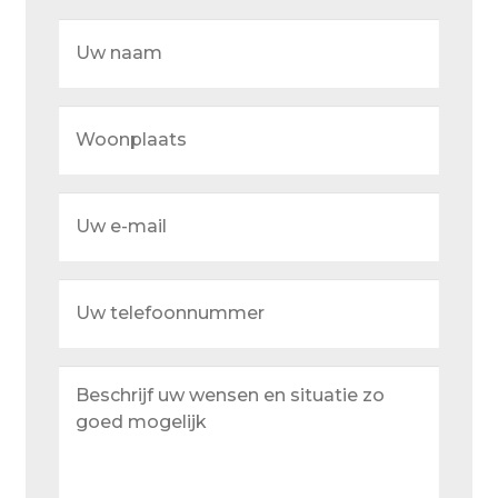
Over ons
Uw
naam
Actueel
Ons team
Woonplaats
Privacy
Retouren – Geschillen – Garantie
Uw
e-
Sample Page
mail
Service en onderhoud
Uw
telefoonnummer
Showroom
Verzending en bezorging
Beschrijf
uw
Winkel
wensen
en
Winkelmand
situatie
zo