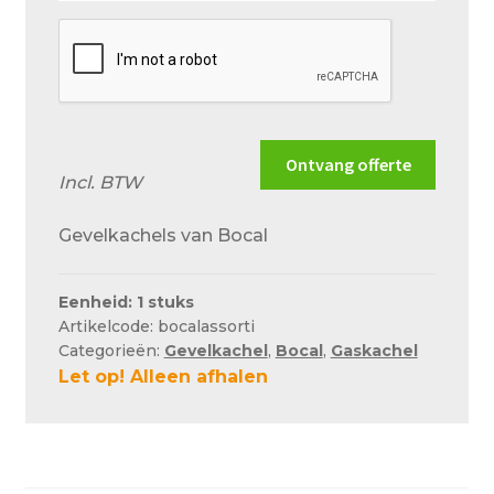
goed
mogelijk
Ontvang offerte
Incl. BTW
Gevelkachels van Bocal
Eenheid: 1 stuks
Artikelcode: bocalassorti
Categorieën:
Gevelkachel
,
Bocal
,
Gaskachel
Let op! Alleen afhalen