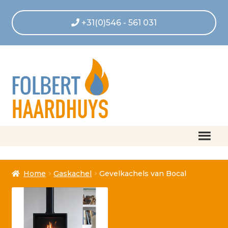
+31(0)546 - 561 031
Home
Home
Gaskachel
Gevelkachels van Bocal
Afrekenen
Algemene voorwaarden
Betaling geannuleerd