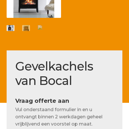
Betaling voltooid
Blog
Contact
Disclaimer
FAQ
Gevelkachels
Fout bij betaling
Installatieservice
van Bocal
Klantenservice
Betaalmethode
Vraag offerte aan
Vul onderstaand formulier in en u
Mijn account
ontvangt binnen 2 werkdagen geheel
Over
vrijblijvend een voorstel op maat.