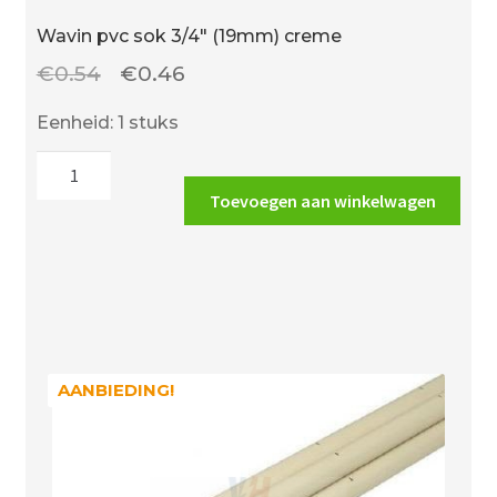
Wavin pvc sok 3/4″ (19mm) creme
Oorspronkelijke
Huidige
€
0.54
€
0.46
prijs
prijs
Eenheid: 1 stuks
was:
is:
Wavin
€0.54.
€0.46.
pvc
Toevoegen aan winkelwagen
sok
3/4"
(19mm)
creme
aantal
AANBIEDING!
AANBIEDING!