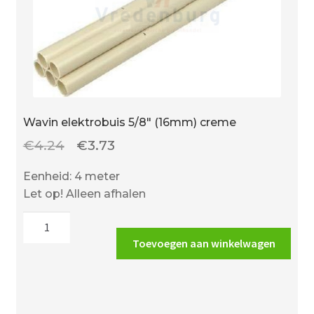
Wavin elektrobuis 5/8″ (16mm) creme
Oorspronkelijke
Huidige
€
4.24
€
3.73
prijs
prijs
Eenheid: 4 meter
was:
is:
Let op! Alleen afhalen
€4.24.
€3.73.
Wavin
elektrobuis
Toevoegen aan winkelwagen
5/8"
(16mm)
creme
aantal