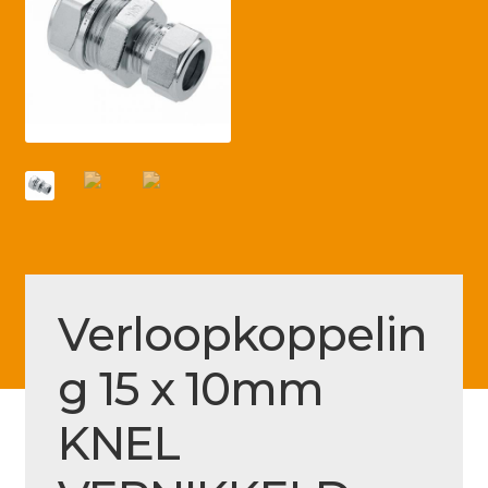
Betaling voltooid
Blog
Contact
Disclaimer
FAQ
Fout bij betaling
Installatieservice
Verloopkoppelin
Klantenservice
g 15 x 10mm
Betaalmethode
Mijn account
KNEL
Over