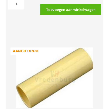
Wavin
slagvaste
Toevoegen aan winkelwagen
buis
5/8"
grijs
16mm
aantal
AANBIEDING!
AANBIEDING!