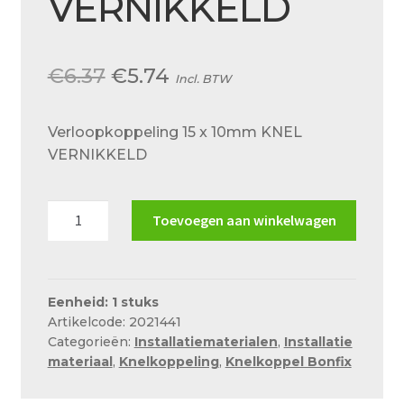
VERNIKKELD
Over ons
Actueel
Oorspronkelijke
Huidige
€
6.37
€
5.74
Incl. BTW
Ons team
prijs
prijs
Privacy
Verloopkoppeling 15 x 10mm KNEL
was:
is:
VERNIKKELD
Retouren – Geschillen – Garantie
€6.37.
€5.74.
Sample Page
Verloopkoppeling
Toevoegen aan winkelwagen
Service en onderhoud
15
x
Showroom
10mm
Verzending en bezorging
KNEL
Eenheid: 1 stuks
Artikelcode: 2021441
VERNIKKELD
Winkel
Categorieën:
Installatiematerialen
,
Installatie
aantal
materiaal
,
Knelkoppeling
,
Knelkoppel Bonfix
Winkelmand