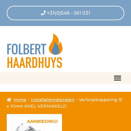
+31(0)546 - 561 031
Home
Home
Installatiematerialen
Verloopkoppeling 15
Afrekenen
x 10mm KNEL VERNIKKELD
Algemene voorwaarden
AANBIEDING!
Betaling geannuleerd