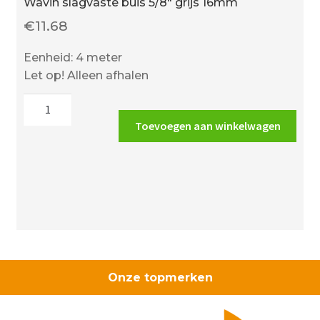
Wavin slagvaste buis 5/8″ grijs 16mm
€
11.68
Eenheid: 4 meter
Let op! Alleen afhalen
Wavin
slagvaste
Toevoegen aan winkelwagen
buis
5/8"
grijs
16mm
aantal
Onze topmerken