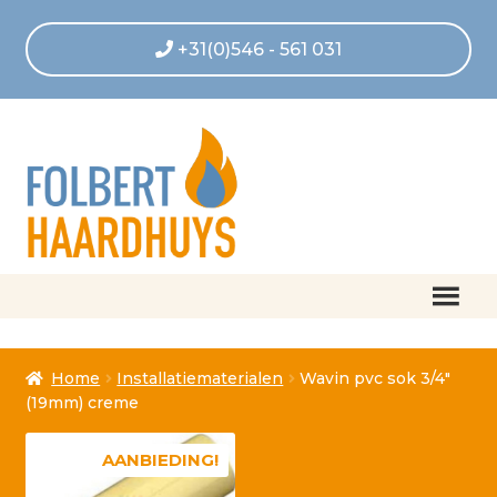
+31(0)546 - 561 031
Home
Home
Installatiematerialen
Wavin pvc sok 3/4″
Afrekenen
(19mm) creme
Algemene voorwaarden
AANBIEDING!
Betaling geannuleerd