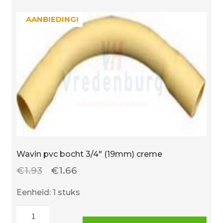
AANBIEDING!
AANBIEDING!
Wavin pvc bocht 3/4″ (19mm) creme
Oorspronkelijke
Huidige
€
1.93
€
1.66
prijs
prijs
Eenheid: 1 stuks
was:
is:
Wavin
€1.93.
€1.66.