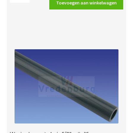
pvc
Toevoegen aan winkelwagen
bocht
3/4"
(19mm)
creme
aantal