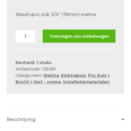
Over ons
prijs
prijs
Wavin pvc sok 3/4″ (19mm) creme
Actueel
was:
is:
€0.54.
€0.46.
Ons team
Wavin
Toevoegen aan winkelwagen
Privacy
pvc
sok
Retouren – Geschillen – Garantie
3/4"
(19mm)
Sample Page
Eenheid: 1 stuks
Artikelcode: 135081
creme
Service en onderhoud
Categorieën:
Elektra
,
Elektrabuis
,
Pvc buis +
aantal
Bocht + Mof - creme
,
Installatiematerialen
Showroom
Verzending en bezorging
Winkel
Beschrijving
Winkelmand