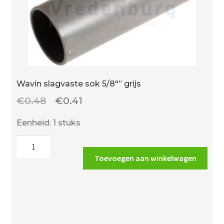
Wavin slagvaste sok 5/8″” grijs
Oorspronkelijke
Huidige
€
0.48
€
0.41
prijs
prijs
Eenheid: 1 stuks
was:
is:
Wavin
€0.48.
€0.41.
slagvaste
Toevoegen aan winkelwagen
sok
5/8""
grijs
aantal