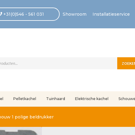
+31(0)546 - 561 031
Showroom
Installatieservice
ten
ZOEKE
el
Pelletkachel
Tuinhaard
Elektrische kachel
Schouw
uleerd
Betaling voltooid
Blog
Contact
Disclaimer
FAQ
Fout bij betaling
In
bouw 1 polige beldrukker
r ons
Privacy
Retouren – Geschillen – Garantie