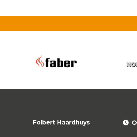
Folbert Haardhuys
O