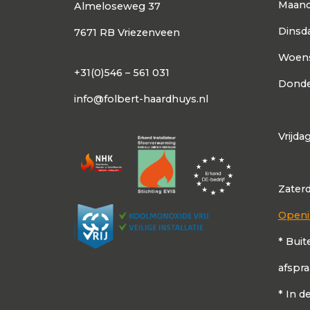
Maan
Almeloseweg 37
Dinsd
7671 RB Vriezenveen
Woen
+31(0)546 – 561 031
Donde
info@folbert-haardhuys.nl
Vrijda
Zater
Openi
* Buit
afspr
* In 