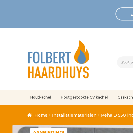
Produc
zoeken
Houtkachel
Houtgestookte CV kachel
Gaskach
Home
Afrekenen
Algemene voorwaarden
Betaling geann
Home
Installatiematerialen
Peha D 550 in
Klantenservice
Mijn account
Over
Ove
AANBIEDING!