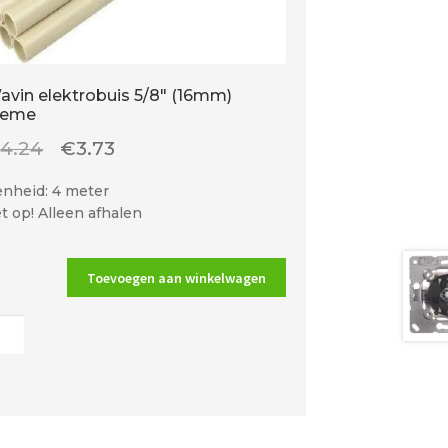
avin elektrobuis 5/8″ (16mm)
reme
Oorspronkelijke
Huidige
€
4.24
€
3.73
prijs
prijs
nheid: 4 meter
was:
is:
t op! Alleen afhalen
€4.24.
€3.73.
Toevoegen aan winkelwagen
n
trobuis
m)
me
al