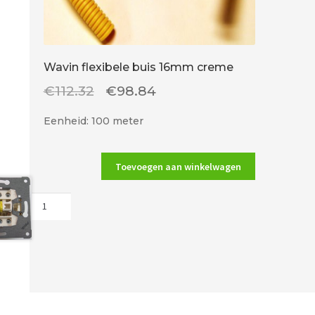
Wavin flexibele buis 16mm creme
Oorspronkelijke
Huidige
€
112.32
€
98.84
prijs
prijs
Eenheid: 100 meter
was:
is:
€112.32.
€98.84.
Toevoegen aan winkelwagen
Wavin
flexibele
buis
16mm
creme
aantal