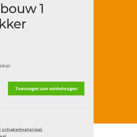
nbouw 1
kker
ukker
Toevoegen aan winkelwagen
 schakelmateriaal
,
aal