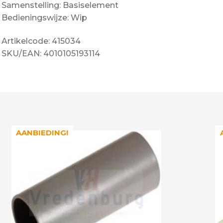
Samenstelling: Basiselement
Bedieningswijze: Wip
Artikelcode: 415034
SKU/EAN: 4010105193114
AANBIEDING!
AANBIEDING!