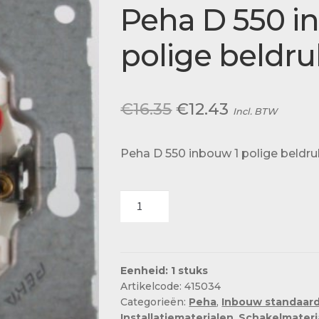
Actueel
Peha D 550 i
Ons team
polige beldru
Oorspronkelijke
Huidige
€
16.35
€
12.43
Incl. BTW
prijs
prijs
Peha D 550 inbouw 1 polige beldr
was:
is:
€16.35.
€12.43.
Peha
D
550
inbouw
1
Eenheid: 1 stuks
Artikelcode: 415034
polige
Categorieën:
Peha
,
Inbouw standaard
beldrukker
Installatiematerialen
,
Schakelmateri