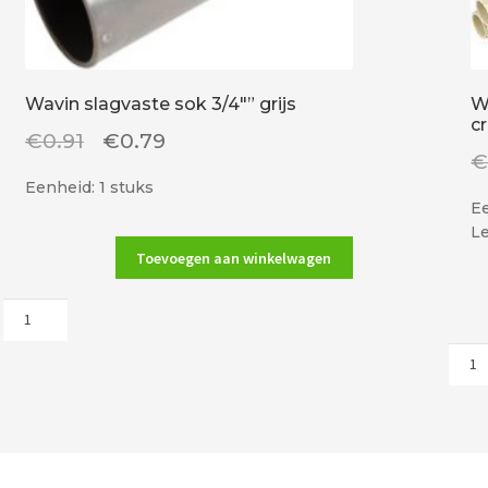
Wavin slagvaste sok 3/4″” grijs
W
c
Oorspronkelijke
Huidige
€
0.91
€
0.79
prijs
prijs
Eenheid: 1 stuks
was:
is:
Ee
Le
€0.91.
€0.79.
Toevoegen aan winkelwagen
Wavin
slagvaste
Wavi
sok
elek
3/4""
5/8"
grijs
(16m
aantal
cre
aant