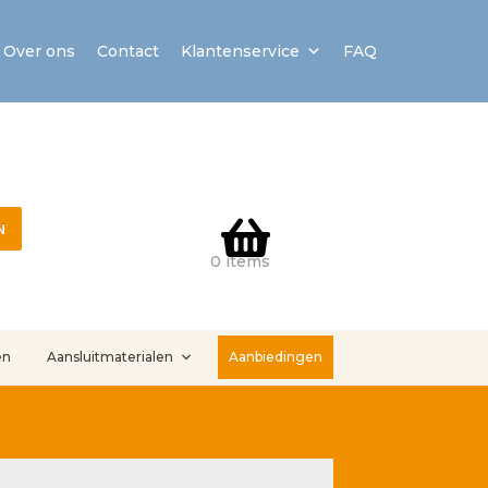
Over ons
Contact
Klantenservice
FAQ
N
0 items
en
Aansluitmaterialen
Aanbiedingen
stallatieservice
Sample Page
Service en onderhoud
Showroom