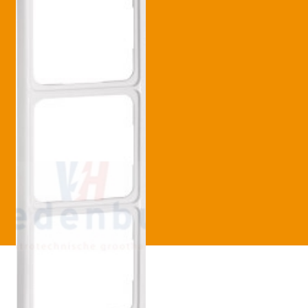
Betaling voltooid
Blog
Contact
Disclaimer
FAQ
Fout bij betaling
Installatieservice
Klantenservice
Betaalmethode
Mijn account
Over