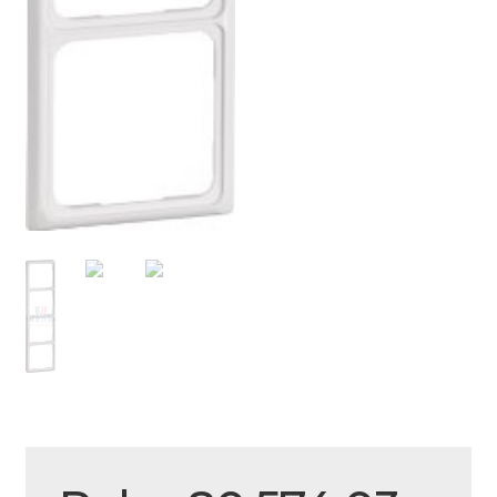
Over ons
Actueel
Ons team
Privacy
Retouren – Geschillen – Garantie
Sample Page
Service en onderhoud
Showroom
Verzending en bezorging
Winkel
Winkelmand