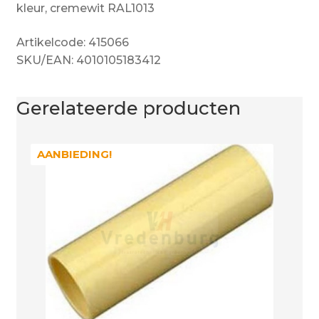
kleur, cremewit RAL1013
Artikelcode: 415066
SKU/EAN: 4010105183412
Gerelateerde producten
AANBIEDING!
AANBIEDING!