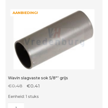
AANBIEDING!
AANBIEDING!
Wavin slagvaste sok 5/8″” grijs
Oorspronkelijke
Huidige
€
0.48
€
0.41
prijs
prijs
Eenheid: 1 stuks
was:
is:
Wavin