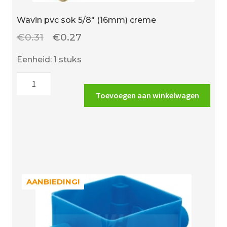
Wavin pvc sok 5/8″ (16mm) creme
Oorspronkelijke
Huidige
€
0.31
€
0.27
prijs
prijs
Eenheid: 1 stuks
was:
is:
Wavin
€0.31.
€0.27.
pvc
Toevoegen aan winkelwagen
sok
5/8"
(16mm)
creme
aantal
AANBIEDING!
AANBIEDING!