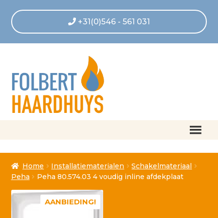
+31(0)546 - 561 031
Home
Home
Installatiematerialen
Schakelmateriaal
Afrekenen
Peha
Peha 80.574.03 4 voudig inline afdekplaat
Algemene voorwaarden
AANBIEDING!
Betaling geannuleerd