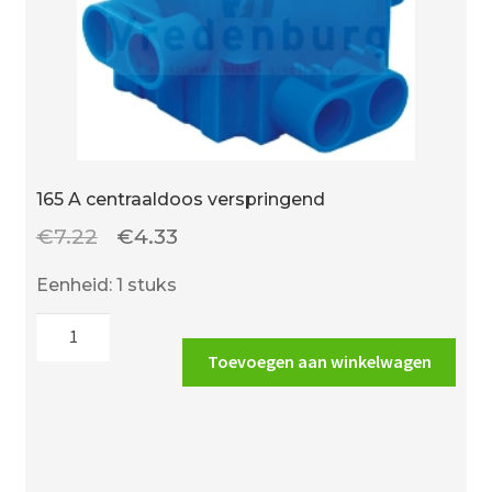
165 A centraaldoos verspringend
Oorspronkelijke
Huidige
€
7.22
€
4.33
prijs
prijs
Eenheid: 1 stuks
was:
is:
165
€7.22.
€4.33.
A
Toevoegen aan winkelwagen
centraaldoos
verspringend
aantal