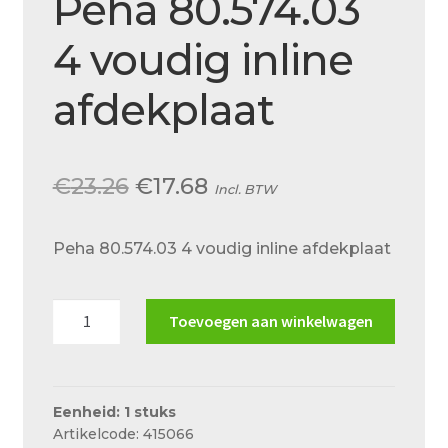
Peha 80.574.03
4 voudig inline
afdekplaat
Oorspronkelijke
Huidige
€
23.26
€
17.68
Incl. BTW
prijs
prijs
Peha 80.574.03 4 voudig inline afdekplaat
was:
is:
€23.26.
€17.68.
Peha
Toevoegen aan winkelwagen
80.574.03
4
voudig
inline
Eenheid: 1 stuks
Artikelcode: 415066
afdekplaat