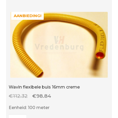
AANBIEDING!
AANBIEDING!
Wavin flexibele buis 16mm creme
Oorspronkelijke
Huidige
€
112.32
€
98.84
prijs
prijs
Eenheid: 100 meter
was:
is:
Wavin