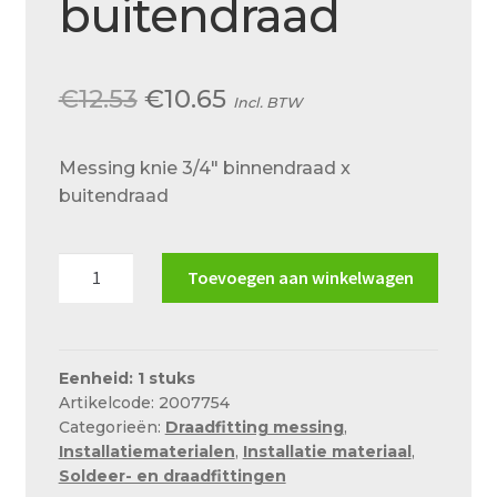
buitendraad
Over ons
Actueel
Oorspronkelijke
Huidige
€
12.53
€
10.65
Ons team
Incl. BTW
prijs
prijs
Privacy
Messing knie 3/4″ binnendraad x
was:
is:
Retouren – Geschillen – Garantie
buitendraad
€12.53.
€10.65.
Sample Page
Messing
Toevoegen aan winkelwagen
Service en onderhoud
knie
3/4"
Showroom
binnendraad
Verzending en bezorging
x
Eenheid: 1 stuks
Artikelcode: 2007754
buitendraad
Winkel
Categorieën:
Draadfitting messing
,
aantal
Installatiematerialen
,
Installatie materiaal
,
Winkelmand
Soldeer- en draadfittingen