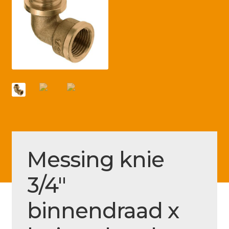
Betaling voltooid
Blog
Contact
Disclaimer
FAQ
Fout bij betaling
Installatieservice
Messing knie
Klantenservice
Betaalmethode
3/4″
Mijn account
binnendraad x
Over