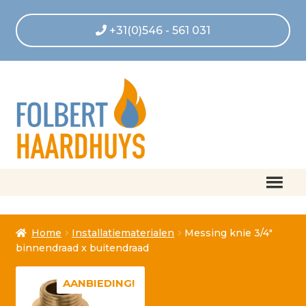
+31(0)546 - 561 031
Home
Home
Installatiematerialen
Messing knie 3/4″
Afrekenen
binnendraad x buitendraad
Algemene voorwaarden
AANBIEDING!
Betaling geannuleerd