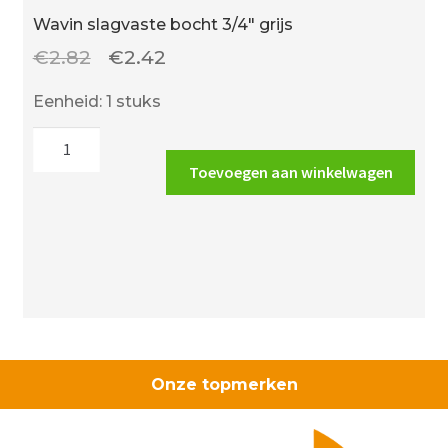
Wavin slagvaste bocht 3/4″ grijs
Oorspronkelijke
Huidige
€
2.82
€
2.42
prijs
prijs
Eenheid: 1 stuks
was:
is:
Wavin
€2.82.
€2.42.
slagvaste
Toevoegen aan winkelwagen
bocht
3/4"
grijs
aantal
Onze topmerken