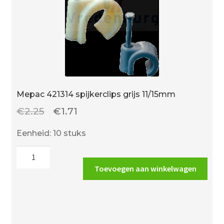
Mepac 421314 spijkerclips grijs 11/15mm
Oorspronkelijke
Huidige
€
2.25
€
1.71
prijs
prijs
Eenheid: 10 stuks
was:
is:
Mepac
€2.25.
€1.71.
421314
Toevoegen aan winkelwagen
spijkerclips
grijs
11/15mm
aantal