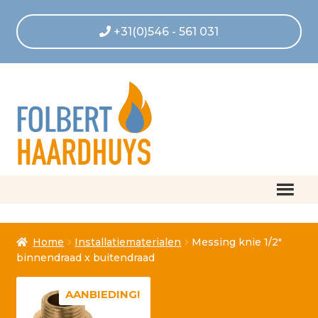
+31(0)546 - 561 031
Home
Home
Installatiematerialen
Messing knie 1/2″
Afrekenen
binnendraad x buitendraad
Algemene voorwaarden
AANBIEDING!
Betaling geannuleerd