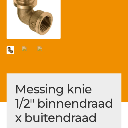
Betaling voltooid
Blog
Contact
Disclaimer
FAQ
Fout bij betaling
Installatieservice
Messing knie
Klantenservice
Betaalmethode
1/2″ binnendraad
Mijn account
x buitendraad
Over