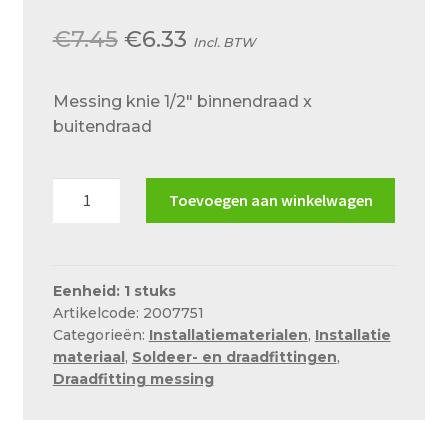
Over ons
Oorspronkelijke
Huidige
€
7.45
€
6.33
Incl. BTW
Actueel
prijs
prijs
Ons team
Messing knie 1/2″ binnendraad x
was:
is:
buitendraad
Privacy
€7.45.
€6.33.
Retouren – Geschillen – Garantie
Messing
Toevoegen aan winkelwagen
Sample Page
knie
1/2"
Service en onderhoud
binnendraad
x
Eenheid: 1 stuks
Showroom
Artikelcode: 2007751
buitendraad
Verzending en bezorging
Categorieën:
Installatiematerialen
,
Installatie
aantal
materiaal
,
Soldeer- en draadfittingen
,
Winkel
Draadfitting messing
Winkelmand