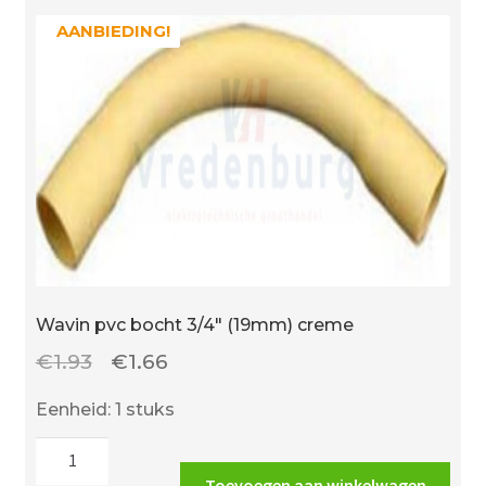
en
AANBIEDING!
AANBIEDING!
kwast
aantal
Wavin pvc bocht 3/4″ (19mm) creme
Oorspronkelijke
Huidige
€
1.93
€
1.66
prijs
prijs
Eenheid: 1 stuks
was:
is:
Wavin
€1.93.
€1.66.
pvc
Toevoegen aan winkelwagen