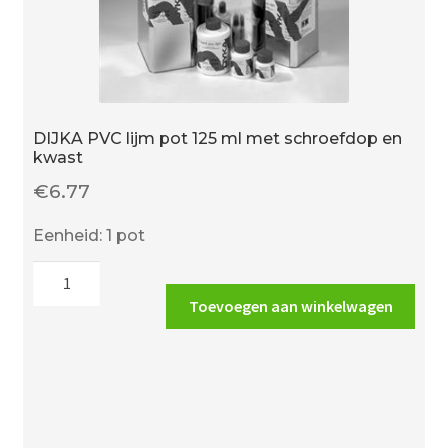
DIJKA PVC lijm pot 125 ml met schroefdop en
kwast
€
6.77
Eenheid: 1 pot
DIJKA
PVC
Toevoegen aan winkelwagen
lijm
pot
125
ml
met
schroefdop