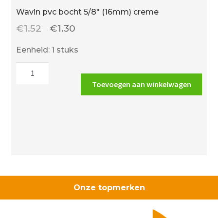
Wavin pvc bocht 5/8″ (16mm) creme
Oorspronkelijke
Huidige
€
1.52
€
1.30
prijs
prijs
Eenheid: 1 stuks
was:
is:
Wavin
€1.52.
€1.30.
pvc
Toevoegen aan winkelwagen
bocht
5/8"
(16mm)
creme
aantal
Onze topmerken