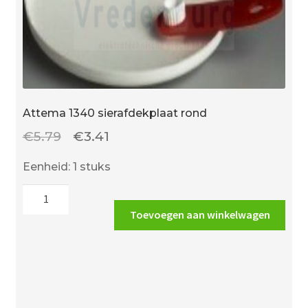
Attema 1340 sierafdekplaat rond
Oorspronkelijke
Huidige
€
5.79
€
3.41
prijs
prijs
Eenheid: 1 stuks
was:
is:
Attema
€5.79.
€3.41.
1340
Toevoegen aan winkelwagen
sierafdekplaat
rond
aantal