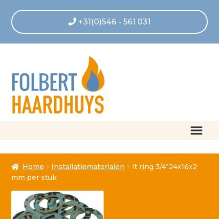
+31(0)546 - 561 031
Home
Home
Installatiematerialen
It ring 3/4″24x16x2
Afrekenen
mm per stuk
Algemene voorwaarden
Betaling geannuleerd