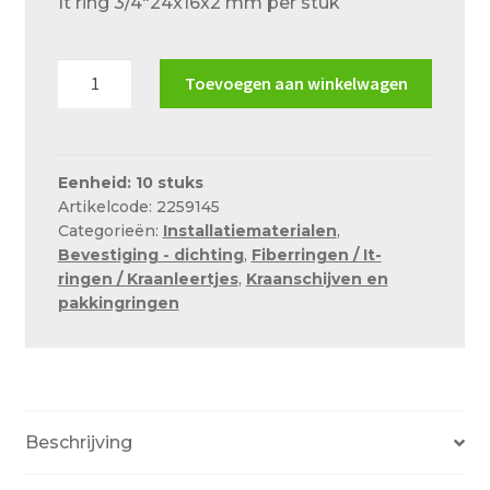
It ring 3/4″24x16x2 mm per stuk
Over ons
Actueel
It
Toevoegen aan winkelwagen
ring
Ons team
3/4"24x16x2
Privacy
mm
per
Eenheid: 10 stuks
Retouren – Geschillen – Garantie
Artikelcode: 2259145
stuk
Categorieën:
Installatiematerialen
,
Sample Page
aantal
Bevestiging - dichting
,
Fiberringen / It-
Service en onderhoud
ringen / Kraanleertjes
,
Kraanschijven en
pakkingringen
Showroom
Verzending en bezorging
Winkel
Beschrijving
Winkelmand