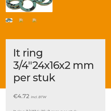
Betaling voltooid
Blog
Contact
Disclaimer
FAQ
It ring
Fout bij betaling
3/4″24x16x2 mm
Installatieservice
per stuk
Klantenservice
Betaalmethode
Mijn account
€
4.72
Incl. BTW
Over