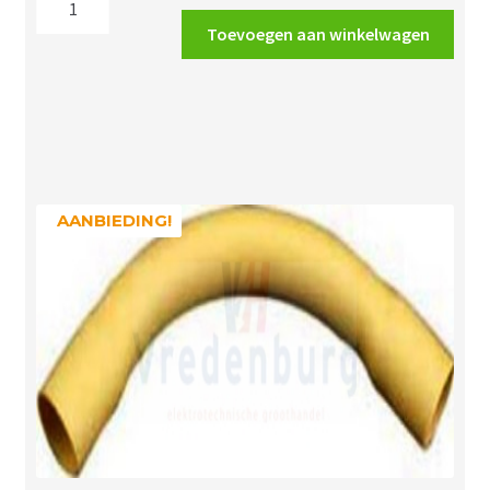
slagvaste
Toevoegen aan winkelwagen
buis
5/8"
grijs
16mm
aantal
AANBIEDING!
AANBIEDING!