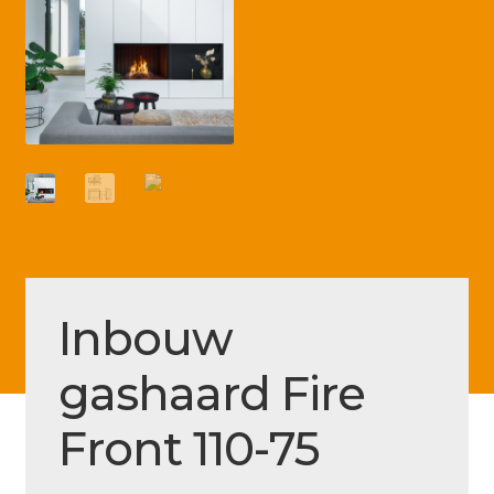
Betaling voltooid
Blog
Contact
Disclaimer
FAQ
Fout bij betaling
Installatieservice
Inbouw
Klantenservice
gashaard Fire
Betaalmethode
Mijn account
Front 110-75
Over