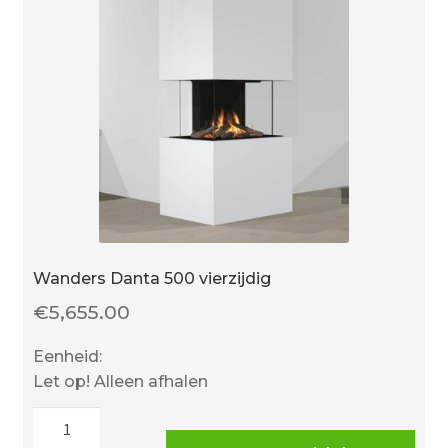
Wanders Danta 500 vierzijdig
€
5,655.00
Eenheid:
Let op! Alleen afhalen
Wanders
Danta