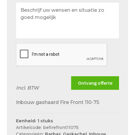
Beschrijf
uw
wensen
en
situatie
zo
goed
mogelijk
Ontvang offerte
Incl. BTW
Inbouw gashaard Fire Front 110-75
Eenheid: 1 stuks
Artikelcode: befirefront11075
Categorieën:
Barbas
,
Gaskachel
,
Inbouw