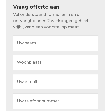
Over ons
Vraag offerte aan
Actueel
Vul onderstaand formulier in en u
ontvangt binnen 2 werkdagen geheel
Ons team
vrijblijvend een voorstel op maat.
Privacy
Uw
naam
Retouren – Geschillen – Garantie
Sample Page
Woonplaats
Service en onderhoud
Showroom
Uw
e-
Verzending en bezorging
mail
Winkel
Uw
telefoonnummer
Winkelmand