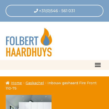
+31(0)546 - 561 031
Home
Home
Gaskachel
Inbouw gashaard Fire Front
Afrekenen
110-75
Algemene voorwaarden
Betaling geannuleerd