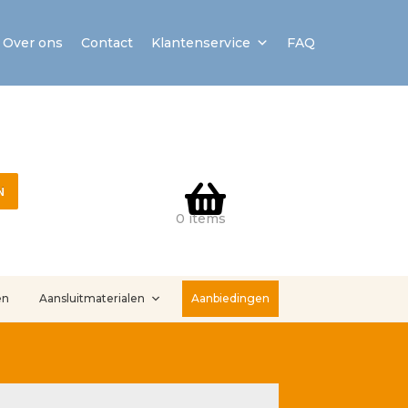
Over ons
Contact
Klantenservice
FAQ
N
0 items
en
Aansluitmaterialen
Aanbiedingen
stallatieservice
Sample Page
Service en onderhoud
Showroom