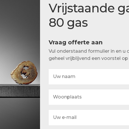
Actueel
Vrijstaande g
Ons team
80 gas
Vraag offerte aan
Vul onderstaand formulier in en 
geheel vrijblijvend een voorstel o
Uw
naam
Woonplaats
Uw
e-
mail