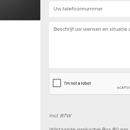
Uw
telefoonnummer
Beschrijf
uw
wensen
en
situatie
zo
goed
mogelijk
Incl. BTW
Vrijstaande gaskachel Box 80 gas