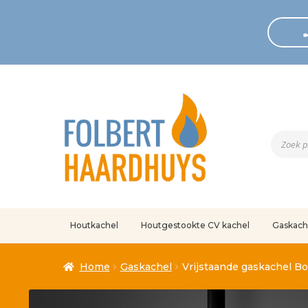
Produc
zoeken
Houtkachel
Houtgestookte CV kachel
Gaskach
Home
Afrekenen
Algemene voorwaarden
Betaling geann
Home
Gaskachel
Vrijstaande gaskachel Bo
Klantenservice
Mijn account
Over
Ove