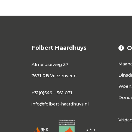
Folbert Haardhuys
O
Maan
Almeloseweg 37
Dinsd
7671 RB Vriezenveen
Woen
+31(0)546 – 561 031
Donde
info@folbert-haardhuys.nl
Vrijda