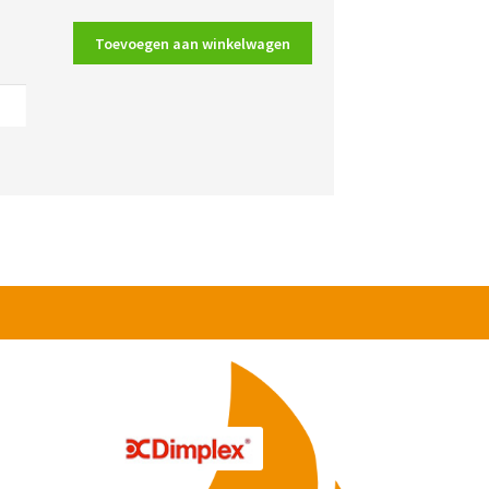
Toevoegen aan winkelwagen
ders
a
ijdig
al