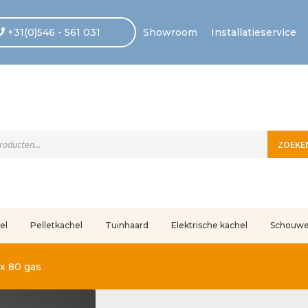
+31(0)546 - 561 031
Showroom
Installatieservice
ten
ZOEKE
el
Pelletkachel
Tuinhaard
Elektrische kachel
Schouw
uleerd
Betaling voltooid
Blog
Contact
Disclaimer
FAQ
Fout bij betaling
In
x 80 gas
r ons
Privacy
Retouren – Geschillen – Garantie