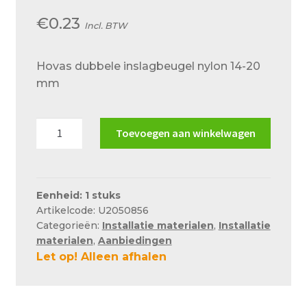
Over ons
€
0.23
Incl. BTW
Actueel
Ons team
Hovas dubbele inslagbeugel nylon 14-20
mm
Privacy
Retouren – Geschillen – Garantie
Hovas
Toevoegen aan winkelwagen
dubbele
Sample Page
inslagbeugel
Service en onderhoud
nylon
14-
Eenheid: 1 stuks
Showroom
Artikelcode: U2050856
20
Categorieën:
Installatie materialen
,
Installatie
Verzending en bezorging
mm
materialen
,
Aanbiedingen
aantal
Winkel
Let op! Alleen afhalen
Winkelmand