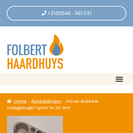
+31(0)546 - 561 031
Home
Home
Aanbiedingen
Hovas dubbele
Afrekenen
inslagbeugel nylon 14-20 mm
Algemene voorwaarden
Betaling geannuleerd