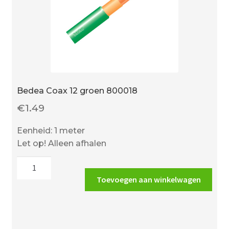
Bedea Coax 12 groen 800018
€
1.49
Eenheid: 1 meter
Let op! Alleen afhalen
Bedea
Coax
Toevoegen aan winkelwagen
12
groen
800018
aantal