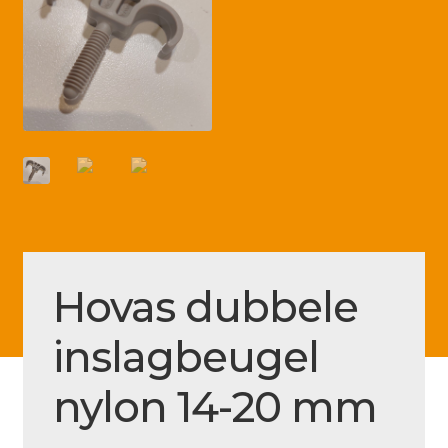
Betaling voltooid
Blog
Contact
Disclaimer
FAQ
Fout bij betaling
Installatieservice
Hovas dubbele
Klantenservice
inslagbeugel
Betaalmethode
Mijn account
nylon 14-20 mm
Over