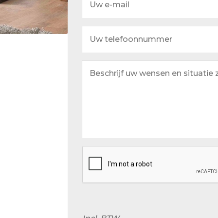
e-
mail
Uw
telefoonnummer
Beschrijf
uw
wensen
en
situatie
zo
goed
mogelijk