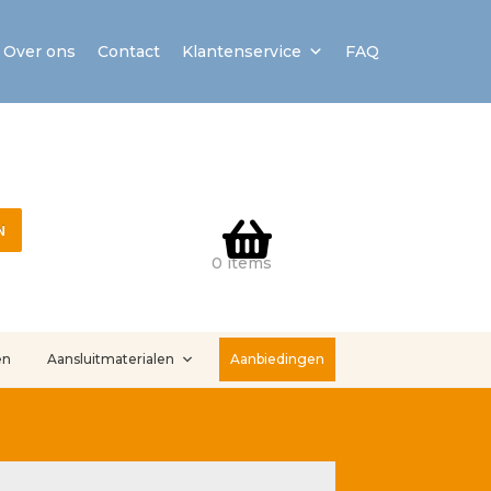
Over ons
Contact
Klantenservice
FAQ
N
0 items
en
Aansluitmaterialen
Aanbiedingen
stallatieservice
Sample Page
Service en onderhoud
Showroom