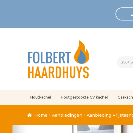
Produc
zoeken
Houtkachel
Houtgestookte CV kachel
Gaskach
Home
Afrekenen
Algemene voorwaarden
Betaling geann
Home
Aanbiedingen
Aanbieding Vrijstaand
Klantenservice
Mijn account
Over
Ove