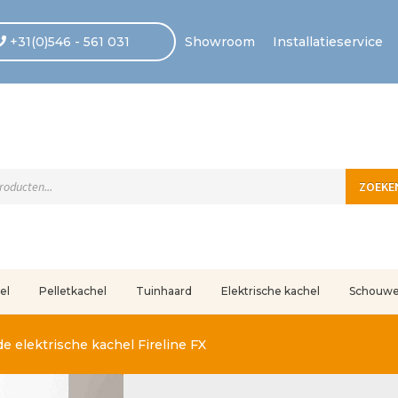
+31(0)546 - 561 031
Showroom
Installatieservice
ten
ZOEKE
el
Pelletkachel
Tuinhaard
Elektrische kachel
Schouw
uleerd
Betaling voltooid
Blog
Contact
Disclaimer
FAQ
Fout bij betaling
In
e elektrische kachel Fireline FX
r ons
Privacy
Retouren – Geschillen – Garantie