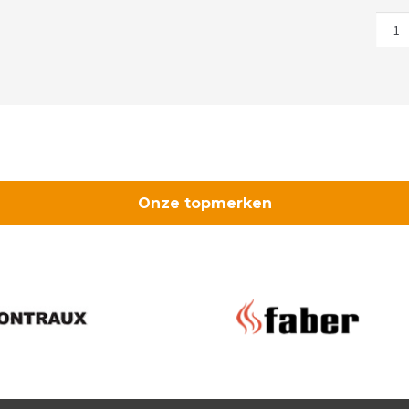
Prik
2X2,
13m
aant
Onze topmerken