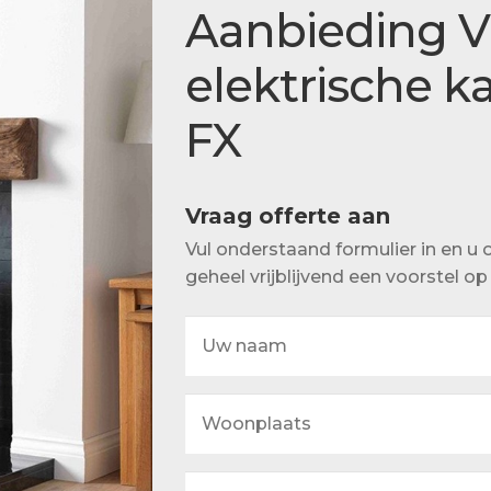
Actueel
Aanbieding V
Ons team
elektrische ka
FX
Vraag offerte aan
Vul onderstaand formulier in en 
geheel vrijblijvend een voorstel o
Uw
naam
Woonplaats
Uw