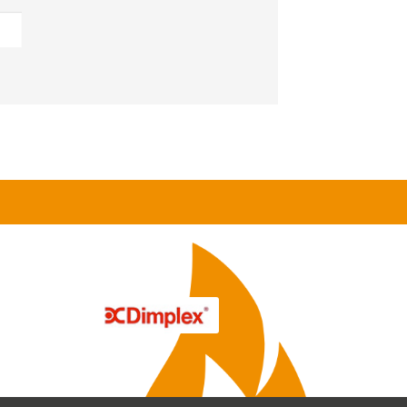
kabelL
5
m
al