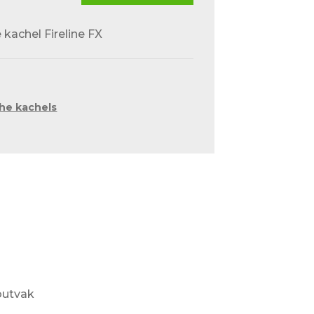
 kachel Fireline FX
che kachels
outvak