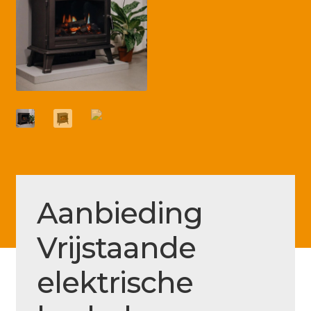
Betaling voltooid
Blog
Contact
Disclaimer
FAQ
Fout bij betaling
Installatieservice
Aanbieding
Klantenservice
Vrijstaande
Betaalmethode
Mijn account
elektrische
Over