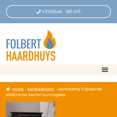
+31(0)546 - 561 031
Home
Home
Aanbiedingen
Aanbieding Vrijstaande
Afrekenen
elektrische kachel Sunningdale
Algemene voorwaarden
Betaling geannuleerd