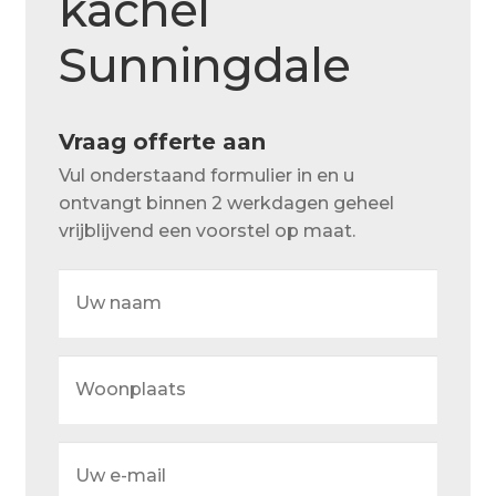
kachel
Over ons
Sunningdale
Actueel
Ons team
Vraag offerte aan
Privacy
Vul onderstaand formulier in en u
Retouren – Geschillen – Garantie
ontvangt binnen 2 werkdagen geheel
vrijblijvend een voorstel op maat.
Sample Page
Uw
Service en onderhoud
naam
Showroom
Woonplaats
Verzending en bezorging
Winkel
Uw
Winkelmand
e-
mail