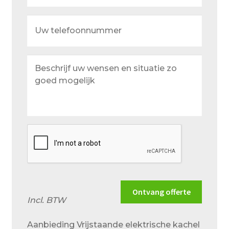
Uw
telefoonnummer
Beschrijf
uw
wensen
en
situatie
zo
goed
mogelijk
Ontvang offerte
Incl. BTW
Aanbieding Vrijstaande elektrische kachel