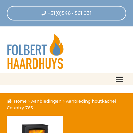
+31(0)546 - 561 031
Home
Home
Aanbiedingen
Aanbieding houtkachel
Afrekenen
Country 765
Algemene voorwaarden
Betaling geannuleerd