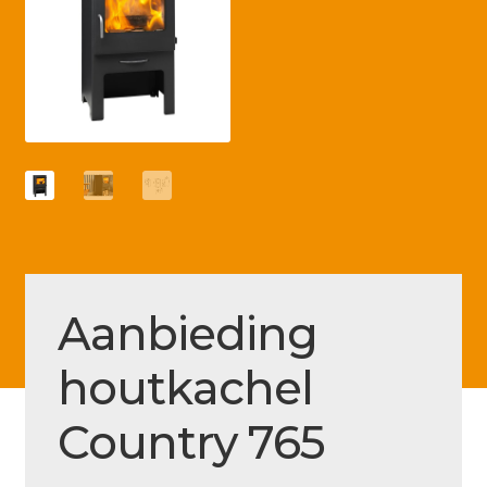
Betaling voltooid
Blog
Contact
Disclaimer
FAQ
Fout bij betaling
Installatieservice
Aanbieding
Klantenservice
houtkachel
Betaalmethode
Mijn account
Country 765
Over