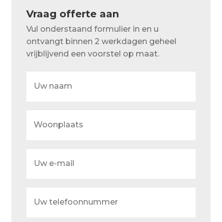
Over ons
Vraag offerte aan
Actueel
Vul onderstaand formulier in en u
ontvangt binnen 2 werkdagen geheel
Ons team
vrijblijvend een voorstel op maat.
Privacy
Uw
naam
Retouren – Geschillen – Garantie
Sample Page
Woonplaats
Service en onderhoud
Showroom
Uw
e-
Verzending en bezorging
mail
Winkel
Uw
telefoonnummer
Winkelmand