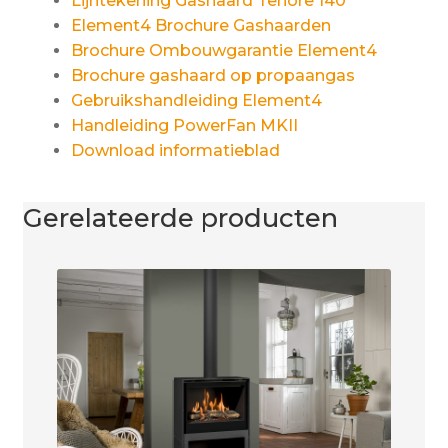
Lijntekening Gashaard Tenore 140
Element4 Brochure Gashaarden
Brochure Ombouwgarantie Element4
Brochure gashaard op propaangas
Gebruikshandleiding Element4
Handleiding PowerFan MKII
Download informatieblad
Gerelateerde producten