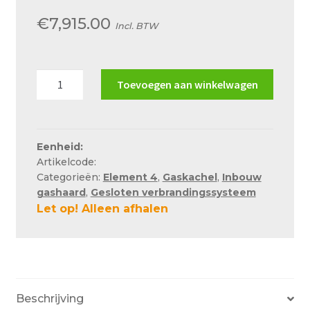
Over ons
€
7,915.00
Incl. BTW
Actueel
Ons team
Element4
Toevoegen aan winkelwagen
Privacy
Tenore
140
Retouren – Geschillen – Garantie
(uitlopend)
aantal
Sample Page
Eenheid:
Artikelcode:
Service en onderhoud
Categorieën:
Element 4
,
Gaskachel
,
Inbouw
gashaard
,
Gesloten verbrandingssysteem
Showroom
Let op! Alleen afhalen
Verzending en bezorging
Winkel
Winkelmand
Beschrijving