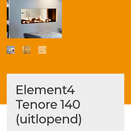
Betaling voltooid
Blog
Contact
Disclaimer
FAQ
Fout bij betaling
Installatieservice
Element4
Klantenservice
Tenore 140
Betaalmethode
Mijn account
(uitlopend)
Over