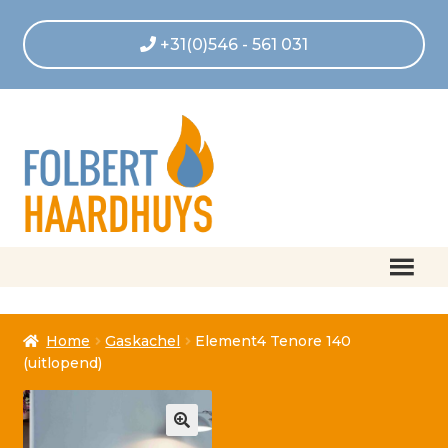
+31(0)546 - 561 031
Home
Home
Gaskachel
Element4 Tenore 140
Afrekenen
(uitlopend)
Algemene voorwaarden
Betaling geannuleerd