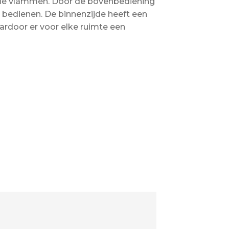
le vlammen. Door de bovenbediening
 bedienen. De binnenzijde heeft een
aardoor er voor elke ruimte een