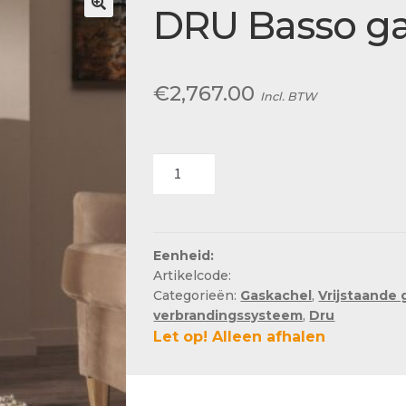
Actueel
DRU Basso g
Ons team
€
2,767.00
Incl. BTW
DRU
Basso
gaskachel
aantal
Eenheid:
Artikelcode:
Categorieën:
Gaskachel
,
Vrijstaande
verbrandingssysteem
,
Dru
Let op! Alleen afhalen