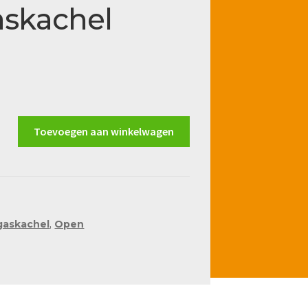
askachel
Toevoegen aan winkelwagen
 gaskachel
,
Open