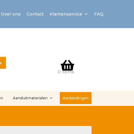
Over ons
Contact
Klantenservice
FAQ
N
0 items
en
Aansluitmaterialen
Aanbiedingen
stallatieservice
Sample Page
Service en onderhoud
Showroom