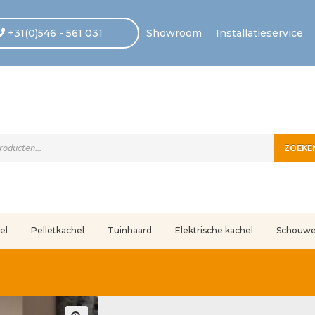
+31(0)546 - 561 031
Showroom
Installatieservice
ten
ZOEKE
el
Pelletkachel
Tuinhaard
Elektrische kachel
Schouw
uleerd
Betaling voltooid
Blog
Contact
Disclaimer
FAQ
Fout bij betaling
In
r ons
Privacy
Retouren – Geschillen – Garantie