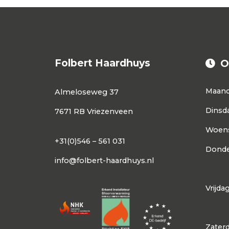
Folbert Haardhuys
O
Maan
Almeloseweg 37
Dinsd
7671 RB Vriezenveen
Woen
+31(0)546 – 561 031
Donde
info@folbert-haardhuys.nl
Vrijda
Zater