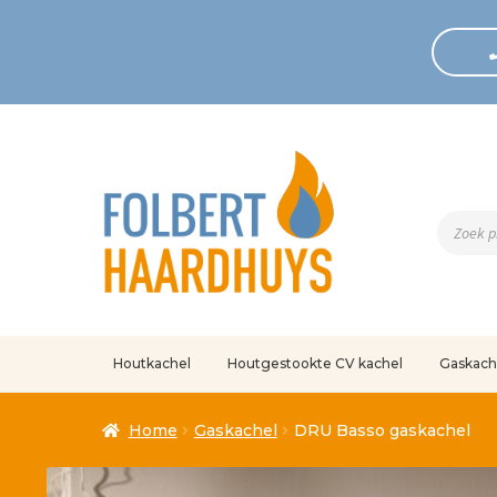
Produc
zoeken
Houtkachel
Houtgestookte CV kachel
Gaskach
Home
Afrekenen
Algemene voorwaarden
Betaling geann
Home
Gaskachel
DRU Basso gaskachel
Klantenservice
Mijn account
Over
Ove