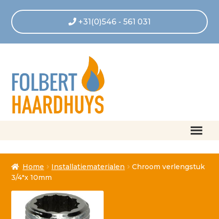
+31(0)546 - 561 031
Home
Home
Installatiematerialen
Chroom verlengstuk
Afrekenen
3/4″x 10mm
Algemene voorwaarden
Betaling geannuleerd