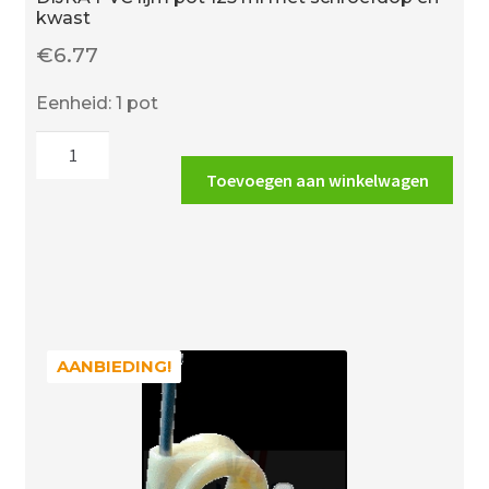
kwast
€
6.77
Eenheid: 1 pot
DIJKA
PVC
Toevoegen aan winkelwagen
lijm
pot
125
ml
met
schroefdop
en
AANBIEDING!
AANBIEDING!
kwast
aantal