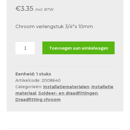
Over ons
€
3.35
Incl. BTW
Actueel
Chroom verlengstuk 3/4″x 10mm
Ons team
Privacy
Chroom
Toevoegen aan winkelwagen
Retouren – Geschillen – Garantie
verlengstuk
3/4"x
Sample Page
10mm
Service en onderhoud
aantal
Eenheid: 1 stuks
Artikelcode: 2008640
Showroom
Categorieën:
Installatiematerialen
,
Installatie
materiaal
,
Soldeer- en draadfittingen
,
Verzending en bezorging
Draadfitting chroom
Winkel
Winkelmand