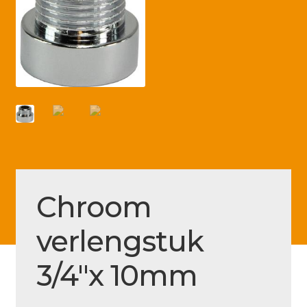
Betaling voltooid
Blog
Contact
Disclaimer
FAQ
Fout bij betaling
Installatieservice
Chroom
Klantenservice
verlengstuk
Betaalmethode
Mijn account
3/4″x 10mm
Over