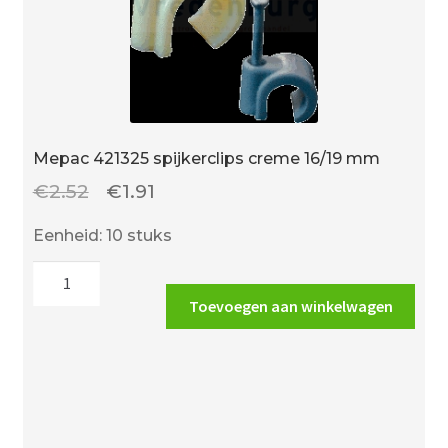
Mepac 421325 spijkerclips creme 16/19 mm
Oorspronkelijke
Huidige
€
2.52
€
1.91
prijs
prijs
Eenheid: 10 stuks
was:
is:
Mepac
€2.52.
€1.91.
421325
Toevoegen aan winkelwagen
spijkerclips
creme
16/19
mm
aantal