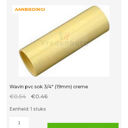
AANBIEDING!
AANBIEDING!
Wavin pvc sok 3/4″ (19mm) creme
Oorspronkelijke
Huidige
€
0.54
€
0.46
prijs
prijs
Eenheid: 1 stuks
was:
is:
Wavin
€0.54.
€0.46.
pvc