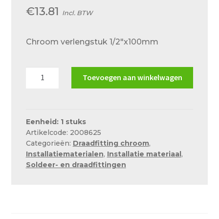
€
13.81
Incl. BTW
Chroom verlengstuk 1/2″x100mm
Chroom
Toevoegen aan winkelwagen
verlengstuk
1/2"x100mm
aantal
Eenheid: 1 stuks
Artikelcode: 2008625
Categorieën:
Draadfitting chroom
,
Installatiematerialen
,
Installatie materiaal
,
Soldeer- en draadfittingen