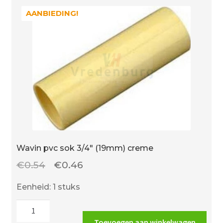
AANBIEDING!
AANBIEDING!
Wavin pvc sok 3/4″ (19mm) creme
Oorspronkelijke
Huidige
€
0.54
€
0.46
prijs
prijs
Eenheid: 1 stuks
was:
is:
Wavin
€0.54.
€0.46.
pvc
Toevoegen aan winkelwagen