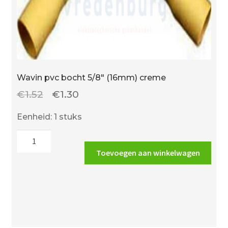
Wavin pvc bocht 5/8″ (16mm) creme
Oorspronkelijke
Huidige
€
1.52
€
1.30
prijs
prijs
Eenheid: 1 stuks
was:
is:
Wavin
€1.52.
€1.30.
pvc
Toevoegen aan winkelwagen
bocht
5/8"
(16mm)
creme
aantal