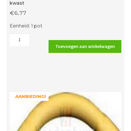
kwast
€
6.77
Eenheid: 1 pot
DIJKA
PVC
Toevoegen aan winkelwagen
lijm
pot
125
ml
met
schroefdop
en
AANBIEDING!
AANBIEDING!
kwast
aantal