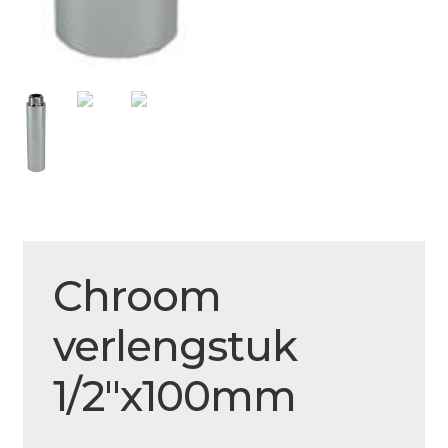
Over ons
Actueel
Ons team
Privacy
Retouren – Geschillen – Garantie
Sample Page
Service en onderhoud
Chroom
Showroom
verlengstuk
Verzending en bezorging
Winkel
1/2″x100mm
Winkelmand