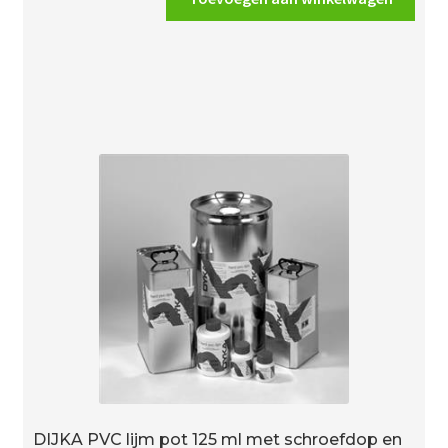
sok
3/4"
(19mm)
creme
aantal
DIJKA PVC lijm pot 125 ml met schroefdop en