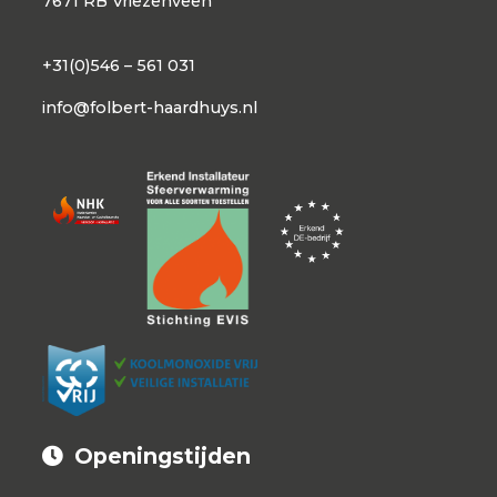
7671 RB Vriezenveen
+31(0)546 – 561 031
info@folbert-haardhuys.nl
Openingstijden