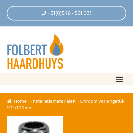
+31(0)546 - 561 031
Home
Home
Installatiematerialen
Chroom verlengstuk
Afrekenen
1/2″x100mm
Algemene voorwaarden
Betaling geannuleerd