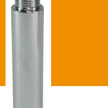
Betaling voltooid
Blog
Contact
Disclaimer
FAQ
Fout bij betaling
Installatieservice
Klantenservice
Betaalmethode
Mijn account
Over