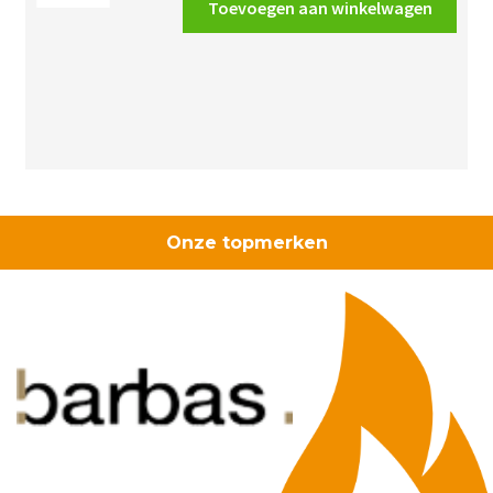
Toevoegen aan winkelwagen
spijkerclips
grijs
16/19mm
aantal
Onze topmerken