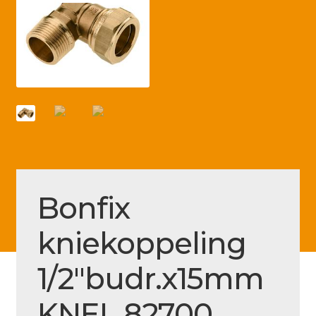
Betaling voltooid
Blog
Contact
Disclaimer
FAQ
Fout bij betaling
Installatieservice
Bonfix
Klantenservice
kniekoppeling
Betaalmethode
1/2″budr.x15mm
Mijn account
Over
KNEL 82700