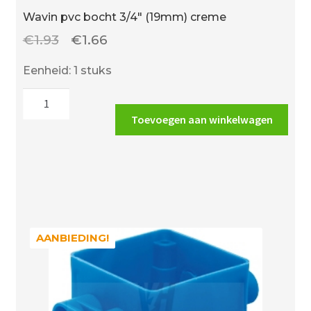
Wavin pvc bocht 3/4″ (19mm) creme
Oorspronkelijke
Huidige
€
1.93
€
1.66
prijs
prijs
Eenheid: 1 stuks
was:
is:
Wavin
€1.93.
€1.66.
pvc
Toevoegen aan winkelwagen
bocht
3/4"
(19mm)
creme
aantal
AANBIEDING!
AANBIEDING!