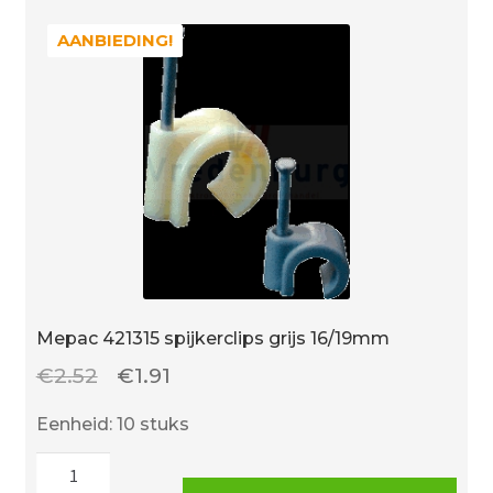
AANBIEDING!
AANBIEDING!
Mepac 421315 spijkerclips grijs 16/19mm
Oorspronkelijke
Huidige
€
2.52
€
1.91
prijs
prijs
Eenheid: 10 stuks
was:
is:
Mepac
€2.52.
€1.91.
421315