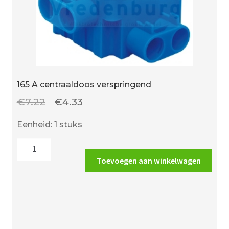
165 A centraaldoos verspringend
Oorspronkelijke
Huidige
€
7.22
€
4.33
prijs
prijs
Eenheid: 1 stuks
was:
is:
165
€7.22.
€4.33.
A
Toevoegen aan winkelwagen
centraaldoos
verspringend
aantal