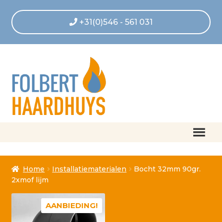
+31(0)546 - 561 031
Home
Home
Installatiematerialen
Bocht 32mm 90gr.
Afrekenen
2xmof lijm
Algemene voorwaarden
AANBIEDING!
Betaling geannuleerd