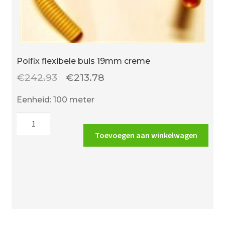
Polfix flexibele buis 19mm creme
Oorspronkelijke
Huidige
€
242.93
€
213.78
prijs
prijs
Eenheid: 100 meter
was:
is:
Polfix
€242.93.
€213.78.
flexibele
Toevoegen aan winkelwagen
buis
19mm
creme
aantal