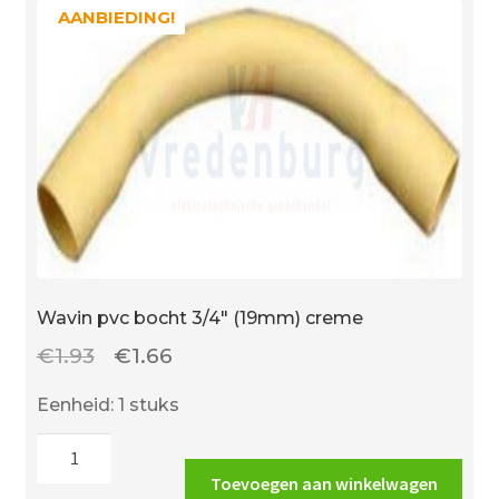
AANBIEDING!
AANBIEDING!
Wavin pvc bocht 3/4″ (19mm) creme
Oorspronkelijke
Huidige
€
1.93
€
1.66
prijs
prijs
Eenheid: 1 stuks
was:
is:
Wavin
€1.93.
€1.66.
pvc
Toevoegen aan winkelwagen