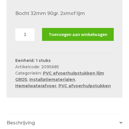
Over ons
prijs
prijs
Bocht 32mm 90gr. 2xmof lijm
was:
is:
Actueel
€2.65.
€1.59.
Ons team
Bocht
Toevoegen aan winkelwagen
Privacy
32mm
90gr.
Retouren – Geschillen – Garantie
2xmof
lijm
Eenheid: 1 stuks
Sample Page
Artikelcode: 2095685
aantal
Service en onderhoud
Categorieën:
PVC afvoerhulpstukken lijm
GRIJS
,
Installatiematerialen
,
Showroom
Hemelwaterafvoer
,
PVC afvoerhulpstukken
Verzending en bezorging
Winkel
Winkelmand
Beschrijving