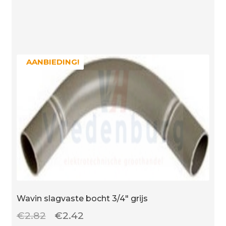
16/19
mm
aantal
AANBIEDING!
AANBIEDING!
Wavin slagvaste bocht 3/4″ grijs
Oorspronkelijke
Huidige
€
2.82
€
2.42