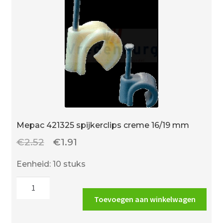
Mepac 421325 spijkerclips creme 16/19 mm
Oorspronkelijke
Huidige
€
2.52
€
1.91
prijs
prijs
Eenheid: 10 stuks
was:
is:
Mepac
€2.52.
€1.91.
421325
Toevoegen aan winkelwagen
spijkerclips
creme