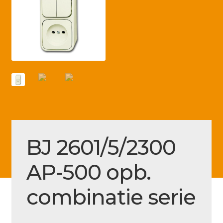
Betaling voltooid
Blog
Contact
Disclaimer
FAQ
Fout bij betaling
Installatieservice
BJ 2601/5/2300
Klantenservice
AP-500 opb.
Betaalmethode
combinatie serie
Mijn account
Over