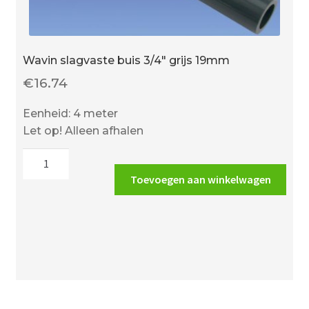
Wavin slagvaste buis 3/4″ grijs 19mm
€
16.74
Eenheid: 4 meter
Let op! Alleen afhalen
Wavin
slagvaste
Toevoegen aan winkelwagen
buis
3/4"
grijs
19mm
aantal