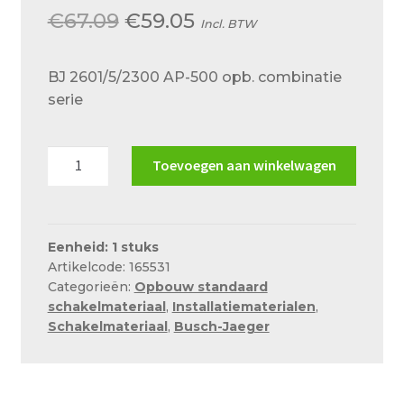
Over ons
Oorspronkelijke
Huidige
€
67.09
€
59.05
Incl. BTW
Actueel
prijs
prijs
BJ 2601/5/2300 AP-500 opb. combinatie
was:
is:
Ons team
serie
€67.09.
€59.05.
Privacy
Retouren – Geschillen – Garantie
BJ
Toevoegen aan winkelwagen
2601/5/2300
Sample Page
AP-
500
Service en onderhoud
opb.
Eenheid: 1 stuks
Showroom
Artikelcode: 165531
combinatie
Categorieën:
Opbouw standaard
serie
Verzending en bezorging
schakelmateriaal
,
Installatiematerialen
,
aantal
Schakelmateriaal
,
Busch-Jaeger
Winkel
Winkelmand