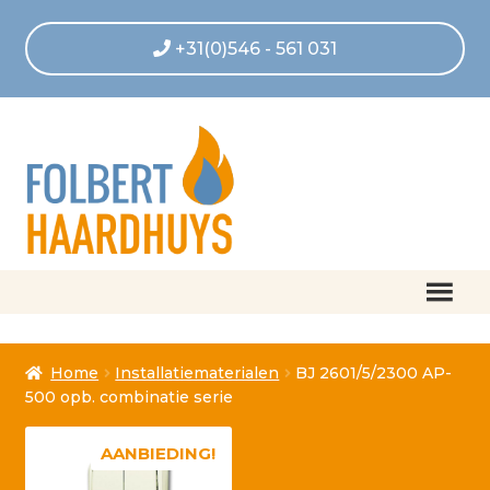
+31(0)546 - 561 031
Home
Home
Installatiematerialen
BJ 2601/5/2300 AP-
Afrekenen
500 opb. combinatie serie
Algemene voorwaarden
AANBIEDING!
Betaling geannuleerd