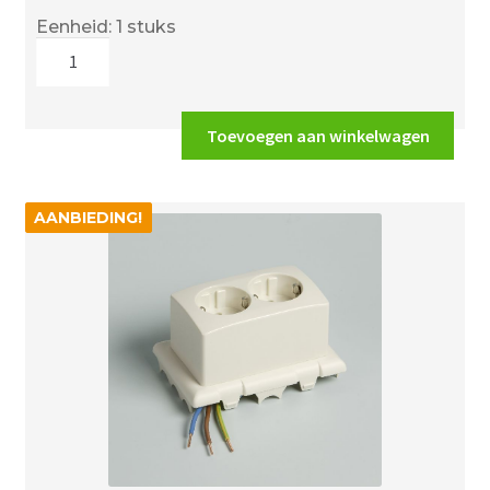
prijs
prijs
Eenheid: 1 stuks
was:
is:
Attema
€1.84.
€1.09.
2182
LU
blinddeksel
Toevoegen aan winkelwagen
aantal
AANBIEDING!
AANBIEDING!