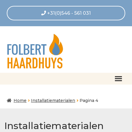
+31(0)546 - 561 031
Home
Home
Installatiematerialen
Pagina 4
Afrekenen
Algemene voorwaarden
Installatiematerialen
Betaling geannuleerd