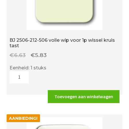
BJ 2506-212-506 volle wip voor 1p wissel kruis
tast
Oorspronkelijke
Huidige
€
6.63
€
5.83
prijs
prijs
Eenheid: 1 stuks
was:
is:
BJ
€6.63.
€5.83.
2506-
212-
506
Toevoegen aan winkelwagen
volle
wip
voor
AANBIEDING!
AANBIEDING!
1p