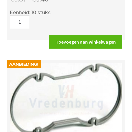
prijs
prijs
Eenheid: 10 stuks
was:
is:
Attema
€5.87.
€3.46.
1480
correctiering
4mm
Toevoegen aan winkelwagen
aantal
AANBIEDING!
AANBIEDING!