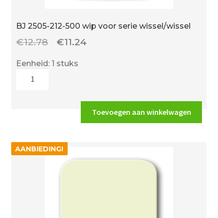
BJ 2505-212-500 wip voor serie wissel/wissel
Oorspronkelijke
Huidige
€
12.78
€
11.24
prijs
prijs
Eenheid: 1 stuks
was:
is:
BJ
€12.78.
€11.24.
2505-
212-
500
Toevoegen aan winkelwagen
wip
voor
serie
AANBIEDING!
AANBIEDING!
wissel/wissel
aantal