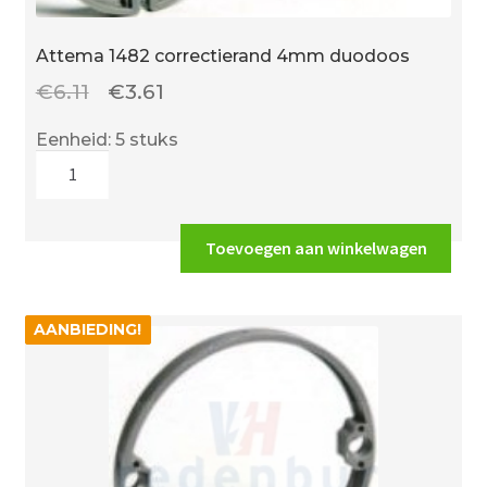
Attema 1482 correctierand 4mm duodoos
Oorspronkelijke
Huidige
€
6.11
€
3.61
prijs
prijs
Eenheid: 5 stuks
was:
is:
Attema
€6.11.
€3.61.
1482
correctierand
4mm
Toevoegen aan winkelwagen
duodoos
aantal
AANBIEDING!
AANBIEDING!