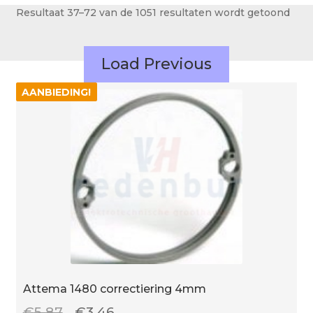
Over ons
Resultaat 37–72 van de 1051 resultaten wordt getoond
Actueel
Load Previous
Ons team
AANBIEDING!
AANBIEDING!
Privacy
Retouren – Geschillen – Garantie
Sample Page
Service en onderhoud
Showroom
Verzending en bezorging
Winkel
Winkelmand
Attema 1480 correctiering 4mm
Oorspronkelijke
Huidige
€
5.87
€
3.46