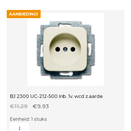
opbouw
1v.
AANBIEDING!
AANBIEDING!
wcd
ra
aantal
BJ 2300 UC-212-500 inb. 1v. wcd z.aarde
Oorspronkelijke
Huidige
€
11.29
€
9.93
prijs
prijs
Eenheid: 1 stuks
was:
is:
BJ