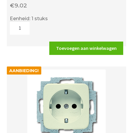
€
9.02
Eenheid: 1 stuks
Bitumen
kit
Sopramastic
(als
Toevoegen aan winkelwagen
tixophalte)
310ML
aantal
AANBIEDING!
AANBIEDING!