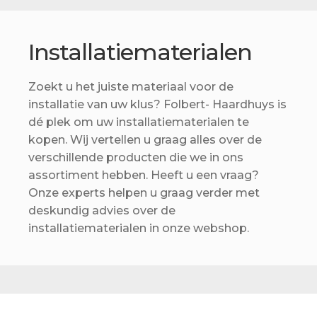
Betaling voltooid
Blog
Installatiematerialen
Contact
Zoekt u het juiste materiaal voor de
Disclaimer
installatie van uw klus? Folbert- Haardhuys is
dé plek om uw installatiematerialen te
FAQ
kopen. Wij vertellen u graag alles over de
Fout bij betaling
verschillende producten die we in ons
assortiment hebben. Heeft u een vraag?
Installatieservice
Onze experts helpen u graag verder met
deskundig advies over de
Klantenservice
installatiematerialen in onze webshop.
Betaalmethode
Mijn account
Over