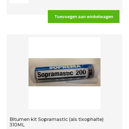
€34.15.
€25.62.
kn.
1/2"
met
Toevoegen aan winkelwagen
wartel
kruk
DA
ALTERNATIEF
aantal
Bitumen kit Sopramastic (als tixophalte)
310ML