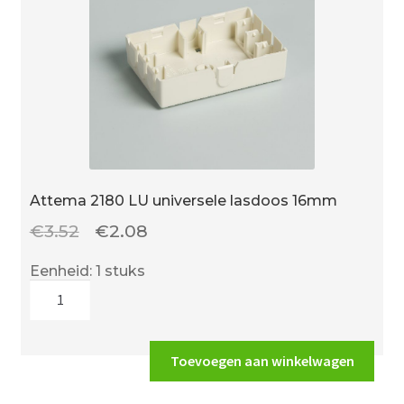
Attema 2180 LU universele lasdoos 16mm
Oorspronkelijke
Huidige
€
3.52
€
2.08
prijs
prijs
Eenheid: 1 stuks
was:
is:
Attema
€3.52.
€2.08.
2180
LU
universele
Toevoegen aan winkelwagen
lasdoos
16mm