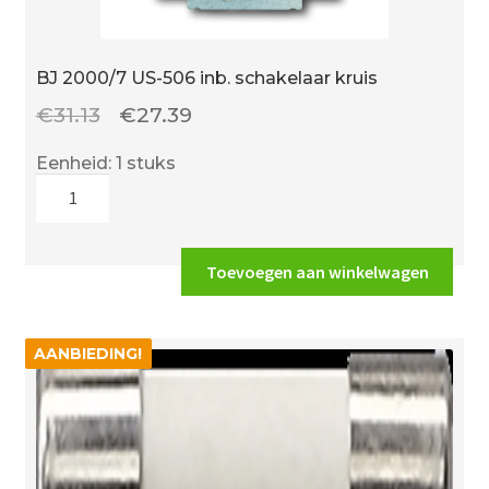
BJ 2000/7 US-506 inb. schakelaar kruis
Oorspronkelijke
Huidige
€
31.13
€
27.39
prijs
prijs
Eenheid: 1 stuks
was:
is:
BJ
€31.13.
€27.39.
2000/7
US-
506
Toevoegen aan winkelwagen
inb.
schakelaar
kruis
AANBIEDING!
AANBIEDING!
aantal