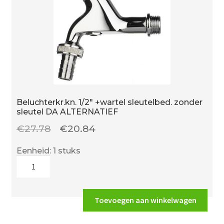
Beluchterkr.kn. 1/2″ +wartel sleutelbed. zonder
sleutel DA ALTERNATIEF
Oorspronkelijke
Huidige
€
27.78
€
20.84
prijs
prijs
Eenheid: 1 stuks
was:
is:
Beluchterkr.kn.
€27.78.
€20.84.
1/2"
+wartel
sleutelbed.
Toevoegen aan winkelwagen
zonder
sleutel