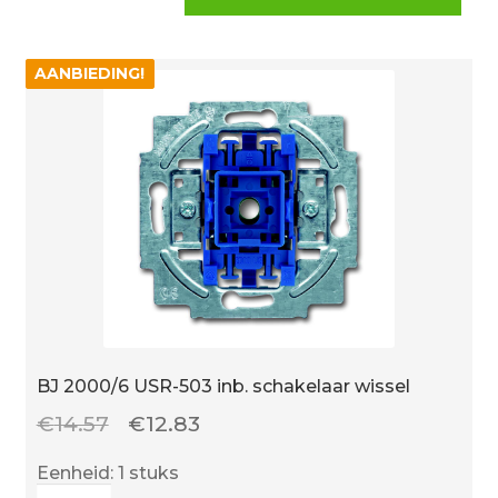
inb.
schakelaar
serie
AANBIEDING!
AANBIEDING!
aantal
BJ 2000/6 USR-503 inb. schakelaar wissel
Oorspronkelijke
Huidige
€
14.57
€
12.83
prijs
prijs
Eenheid: 1 stuks
was:
is:
BJ