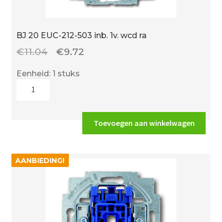
BJ 20 EUC-212-503 inb. 1v. wcd ra
Oorspronkelijke
Huidige
€
11.04
€
9.72
prijs
prijs
Eenheid: 1 stuks
was:
is:
BJ
€11.04.
€9.72.
20
EUC-
212-
Toevoegen aan winkelwagen
503
inb.
1v.
AANBIEDING!
AANBIEDING!
wcd
ra
aantal