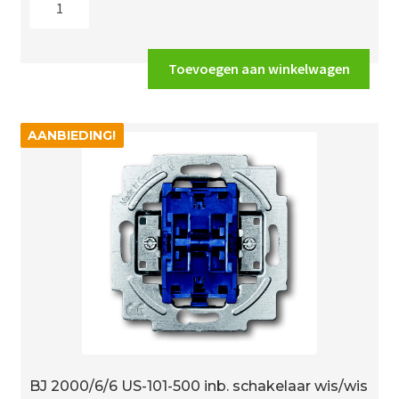
€14.57.
€12.83.
2000/6
USR-
503
Toevoegen aan winkelwagen
inb.
schakelaar
wissel
AANBIEDING!
AANBIEDING!
aantal
BJ 2000/6/6 US-101-500 inb. schakelaar wis/wis