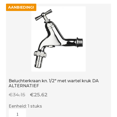
DA
AANBIEDING!
AANBIEDING!
ALTERNATIEF
aantal
Beluchterkraan kn. 1/2″ met wartel kruk DA
ALTERNATIEF
Oorspronkelijke
Huidige
€
34.15
€
25.62
prijs
prijs
Eenheid: 1 stuks
was:
is:
Beluchterkraan