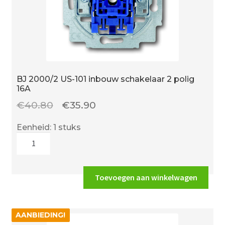
BJ 2000/2 US-101 inbouw schakelaar 2 polig
16A
Oorspronkelijke
Huidige
€
40.80
€
35.90
prijs
prijs
Eenheid: 1 stuks
was:
is:
BJ
€40.80.
€35.90.
2000/2
US-
101
Toevoegen aan winkelwagen
inbouw
schakelaar
2
AANBIEDING!
AANBIEDING!