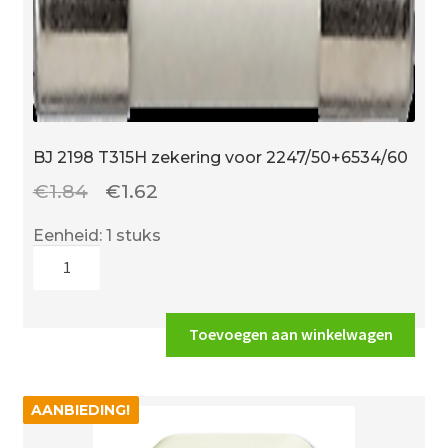
BJ 2198 T315H zekering voor 2247/50+6534/60
Oorspronkelijke
Huidige
€
1.84
€
1.62
prijs
prijs
Eenheid: 1 stuks
was:
is:
BJ
€1.84.
€1.62.
2198
T315H
zekering
Toevoegen aan winkelwagen
voor
2247/50+6534/60
aantal
AANBIEDING!
AANBIEDING!