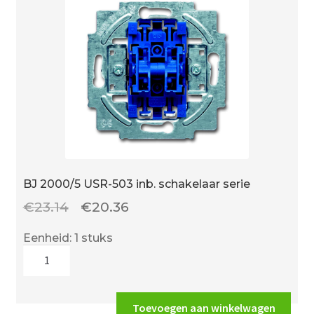
polig
16A
aantal
BJ 2000/5 USR-503 inb. schakelaar serie
Oorspronkelijke
Huidige
€
23.14
€
20.36
prijs
prijs
Eenheid: 1 stuks
was:
is:
BJ
€23.14.
€20.36.
2000/5
USR-
503
Toevoegen aan winkelwagen