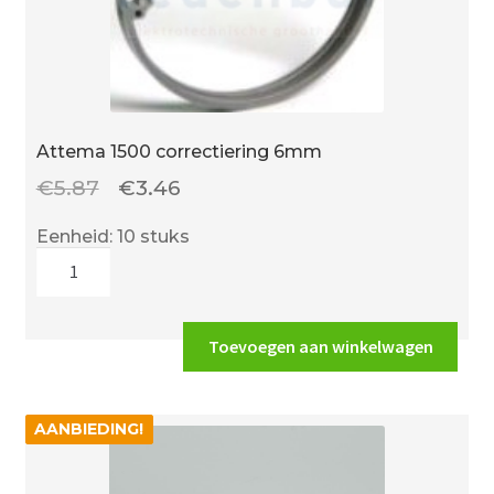
Attema 1500 correctiering 6mm
Oorspronkelijke
Huidige
€
5.87
€
3.46
prijs
prijs
Eenheid: 10 stuks
was:
is:
Attema
€5.87.
€3.46.
1500
correctiering
6mm
Toevoegen aan winkelwagen
aantal
AANBIEDING!
AANBIEDING!