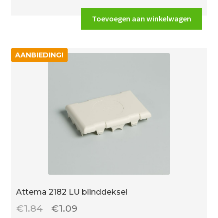
LU
montagedeksel
Toevoegen aan winkelwagen
aantal
AANBIEDING!
AANBIEDING!
Attema 2182 LU blinddeksel
Oorspronkelijke
Huidige
€
1.84
€
1.09