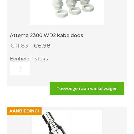
Attema 2300 WD2 kabeldoos
Oorspronkelijke
Huidige
€
11.83
€
6.98
prijs
prijs
Eenheid: 1 stuks
was:
is:
Attema
€11.83.
€6.98.
2300
WD2
kabeldoos
Toevoegen aan winkelwagen
aantal
AANBIEDING!
AANBIEDING!