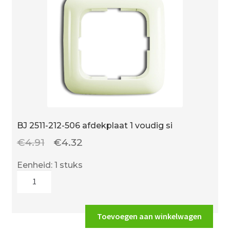
wissel
kruis
tast
aantal
BJ 2511-212-506 afdekplaat 1 voudig si
Oorspronkelijke
Huidige
€
4.91
€
4.32
prijs
prijs
Eenheid: 1 stuks
was:
is:
BJ
€4.91.
€4.32.
2511-
212-
506
Toevoegen aan winkelwagen
afdekplaat