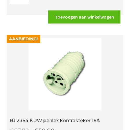
€11.29.
€9.93.
2300
UC-
212-
Toevoegen aan winkelwagen
500
inb.
1v.
AANBIEDING!
AANBIEDING!
wcd
z.aarde
aantal
BJ 2364 KUW perilex kontrasteker 16A
Oorspronkelijke
Huidige