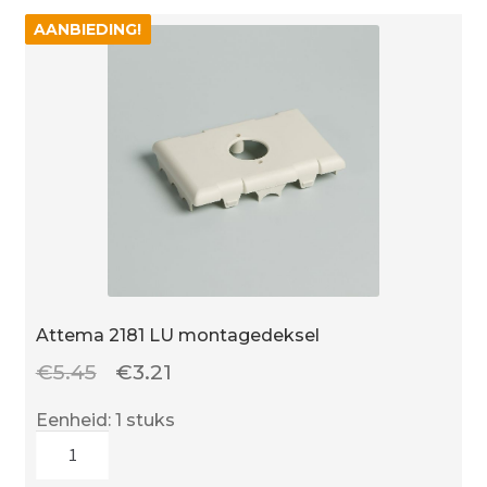
aantal
AANBIEDING!
AANBIEDING!
Attema 2181 LU montagedeksel
Oorspronkelijke
Huidige
€
5.45
€
3.21
prijs
prijs
Eenheid: 1 stuks
was:
is:
Attema
€5.45.
€3.21.
2181