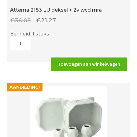
Attema 2183 LU deksel + 2v wcd mra
Oorspronkelijke
Huidige
€
36.05
€
21.27
prijs
prijs
Eenheid: 1 stuks
was:
is:
Attema
€36.05.
€21.27.
2183
LU
deksel
Toevoegen aan winkelwagen
+
2v
wcd
AANBIEDING!
AANBIEDING!
mra
aantal