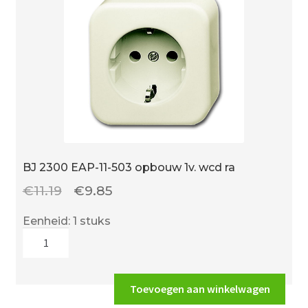
BJ 2300 EAP-11-503 opbouw 1v. wcd ra
Oorspronkelijke
Huidige
€
11.19
€
9.85
prijs
prijs
Eenheid: 1 stuks
was:
is:
BJ
€11.19.
€9.85.
2300
EAP-
11-
Toevoegen aan winkelwagen
503