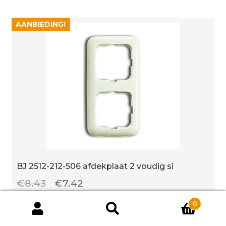
1
voudig
AANBIEDING!
AANBIEDING!
si
aantal
BJ 2512-212-506 afdekplaat 2 voudig si
Oorspronkelijke
Huidige
€
8.43
€
7.42
prijs
prijs
0
Eenheid: 1 stuks
was:
is:
Producten
BJ
zoeken
ZOEKEN