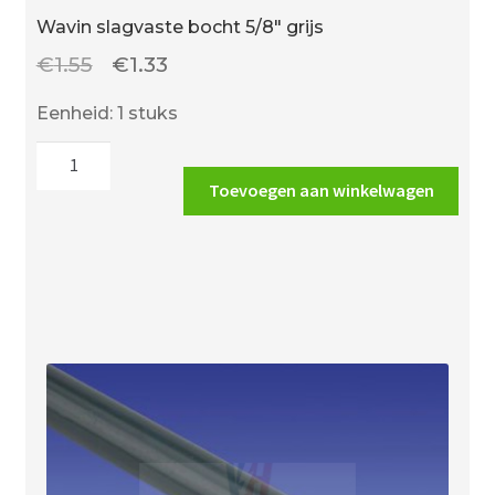
Wavin slagvaste bocht 5/8″ grijs
Oorspronkelijke
Huidige
€
1.55
€
1.33
prijs
prijs
Eenheid: 1 stuks
was:
is:
Wavin
€1.55.
€1.33.
slagvaste
Toevoegen aan winkelwagen
bocht
5/8"
grijs
aantal