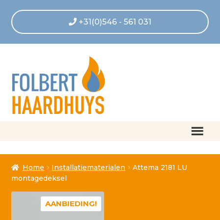
+31(0)546 - 561 031
Home
Home
Installatiematerialen
Attema 2181 LU
Afrekenen
montagedeksel
Algemene voorwaarden
AANBIEDING!
Betaling geannuleerd