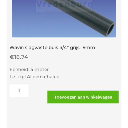
Wavin slagvaste buis 3/4″ grijs 19mm
€
16.74
Eenheid: 4 meter
Let op! Alleen afhalen
Wavin
slagvaste
Toevoegen aan winkelwagen
buis
3/4"
grijs
19mm