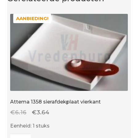
AANBIEDING!
AANBIEDING!
Attema 1358 sierafdekplaat vierkant
Oorspronkelijke
Huidige
€
6.16
€
3.64
prijs
prijs
Eenheid: 1 stuks
was:
is:
Attema