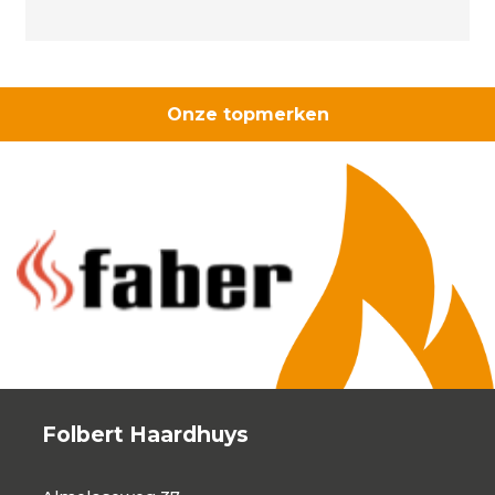
aantal
Onze topmerken
Folbert Haardhuys