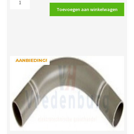
€6.16.
€3.64.
1358
Toevoegen aan winkelwagen
sierafdekplaat
vierkant
aantal
AANBIEDING!
AANBIEDING!