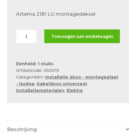
Over ons
prijs
prijs
Attema 2181 LU montagedeksel
was:
is:
Actueel
€5.45.
€3.21.
Ons team
Attema
Toevoegen aan winkelwagen
Privacy
2181
LU
Retouren – Geschillen – Garantie
montagedeksel
aantal
Eenheid: 1 stuks
Sample Page
Artikelcode: 050015
Service en onderhoud
Categorieën:
Installatie doos - montageplaat
- lasdop
,
Kabeldoos universeel
,
Showroom
Installatiematerialen
,
Elektra
Verzending en bezorging
Winkel
Winkelmand
Beschrijving