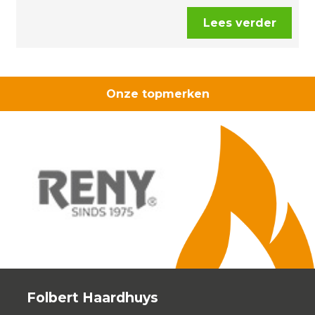
Lees verder
Onze topmerken
Folbert Haardhuys