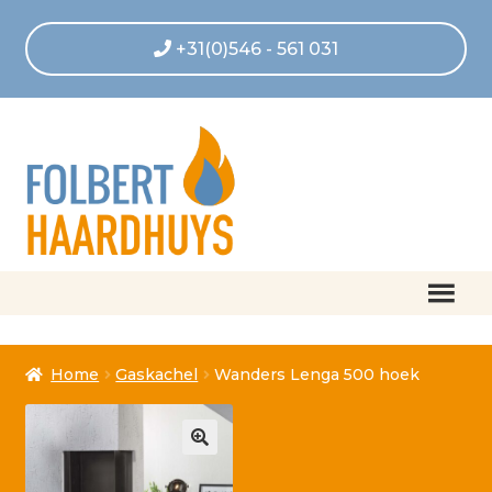
+31(0)546 - 561 031
Home
Home
Gaskachel
Wanders Lenga 500 hoek
Afrekenen
Algemene voorwaarden
Betaling geannuleerd