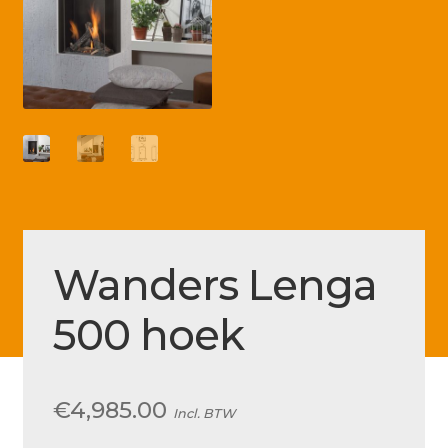
Betaling voltooid
Blog
Contact
Disclaimer
FAQ
Fout bij betaling
Installatieservice
Wanders Lenga
Klantenservice
500 hoek
Betaalmethode
Mijn account
€
4,985.00
Incl. BTW
Over