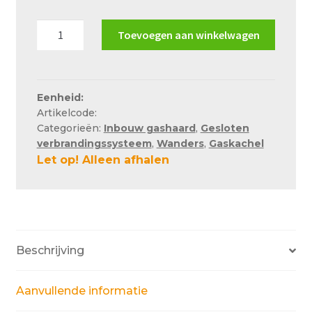
Over ons
Wanders
Toevoegen aan winkelwagen
Actueel
Lenga
500
Ons team
hoek
Privacy
aantal
Eenheid:
Artikelcode:
Retouren – Geschillen – Garantie
Categorieën:
Inbouw gashaard
,
Gesloten
verbrandingssysteem
,
Wanders
,
Gaskachel
Sample Page
Let op! Alleen afhalen
Service en onderhoud
Showroom
Verzending en bezorging
Beschrijving
Winkel
Winkelmand
Aanvullende informatie