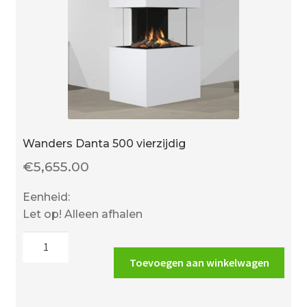
Wanders Danta 500 vierzijdig
€
5,655.00
Eenheid:
Let op! Alleen afhalen
Wanders
Danta
Toevoegen aan winkelwagen
500
vierzijdig