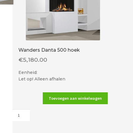
Wanders Danta 500 hoek
€
5,180.00
Eenheid:
Let op! Alleen afhalen
Toevoegen aan winkelwagen
Wanders
Danta
500
hoek