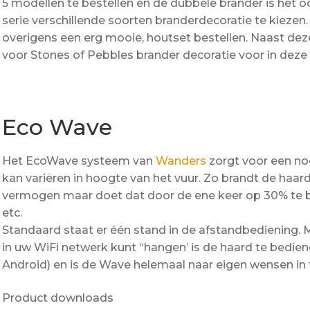
5 modellen te bestellen en de dubbele brander is het 
serie verschillende soorten branderdecoratie te kiezen.
overigens een erg mooie, houtset bestellen. Naast d
voor Stones of Pebbles brander decoratie voor in deze 
Eco Wave
Het EcoWave systeem van
Wanders
zorgt voor een nog
kan variëren in hoogte van het vuur. Zo brandt de haar
vermogen maar doet dat door de ene keer op 30% te 
etc.
Standaard staat er één stand in de afstandbediening
in uw WiFi netwerk kunt “hangen’ is de haard te bedie
Android) en is de Wave helemaal naar eigen wensen in t
Product downloads