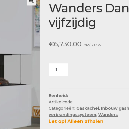
Actueel
Wanders Dan
Ons team
vijfzijdig
€
6,730.00
Incl. BTW
Wanders
Danta
1400
vijfzijdig
aantal
Eenheid:
Artikelcode:
Categorieën:
Gaskachel
,
Inbouw gas
verbrandingssysteem
,
Wanders
Let op! Alleen afhalen