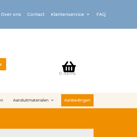
Over ons
Contact
Klantenservice
FAQ
N
0 items
en
Aansluitmaterialen
Aanbiedingen
stallatieservice
Sample Page
Service en onderhoud
Showroom