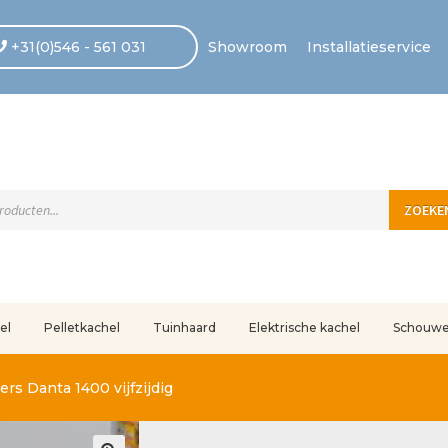
+31(0)546 - 561 031
Showroom
Installatieservice
ten
ZOEKE
el
Pelletkachel
Tuinhaard
Elektrische kachel
Schouw
uleerd
Betaling voltooid
Blog
Contact
Disclaimer
FAQ
Fout bij betaling
In
rs Danta 1400 vijfzijdig
r ons
Privacy
Retouren – Geschillen – Garantie