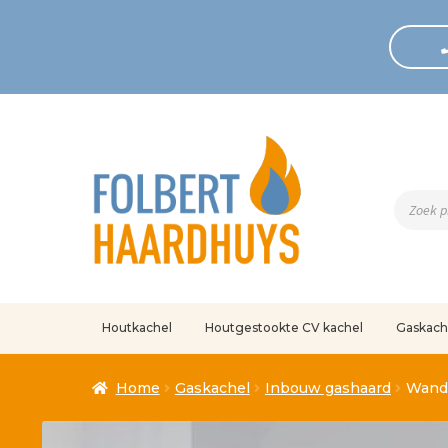
Produc
zoeken
Houtkachel
Houtgestookte CV kachel
Gaskach
Home
Afrekenen
Algemene voorwaarden
Betaling geann
Home
Gaskachel
Inbouw gashaard
Wande
Klantenservice
Mijn account
Over
Ove