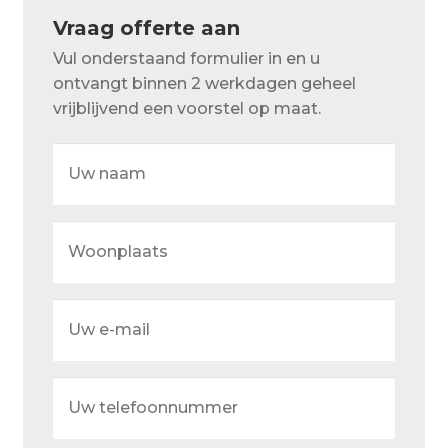
Over ons
Vraag offerte aan
Actueel
Vul onderstaand formulier in en u
ontvangt binnen 2 werkdagen geheel
Ons team
vrijblijvend een voorstel op maat.
Privacy
Uw
naam
Retouren – Geschillen – Garantie
Sample Page
Woonplaats
Service en onderhoud
Showroom
Uw
e-
Verzending en bezorging
mail
Winkel
Uw
telefoonnummer
Winkelmand