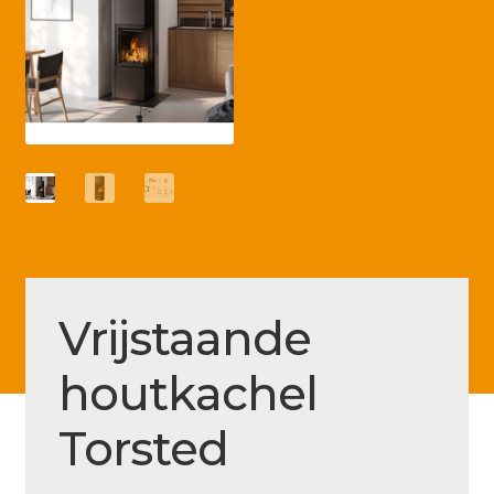
Betaling voltooid
Blog
Contact
Disclaimer
FAQ
Fout bij betaling
Installatieservice
Vrijstaande
Klantenservice
houtkachel
Betaalmethode
Mijn account
Torsted
Over