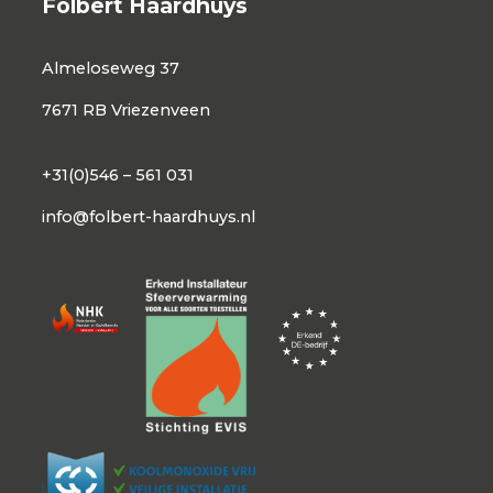
Folbert Haardhuys
Almeloseweg 37
7671 RB Vriezenveen
+31(0)546 – 561 031
info@folbert-haardhuys.nl