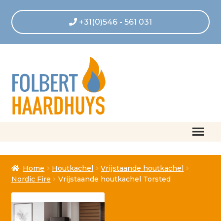
+31(0)546 - 561 031
Home
Home
Houtkachel
Vrijstaande houtkachel
Afrekenen
Nordic Fire
Vrijstaande houtkachel Torsted
Algemene voorwaarden
Betaling geannuleerd