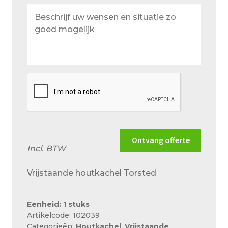
Beschrijf
uw
wensen
en
situatie
zo
goed
mogelijk
Ontvang offerte
Incl. BTW
Vrijstaande houtkachel Torsted
Eenheid: 1 stuks
Artikelcode: 102039
Categorieën:
Houtkachel
,
Vrijstaande