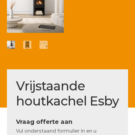
Betaling voltooid
Blog
Contact
Disclaimer
FAQ
Fout bij betaling
Installatieservice
Vrijstaande
Klantenservice
houtkachel Esby
Betaalmethode
Mijn account
Vraag offerte aan
Over
Vul onderstaand formulier in en u