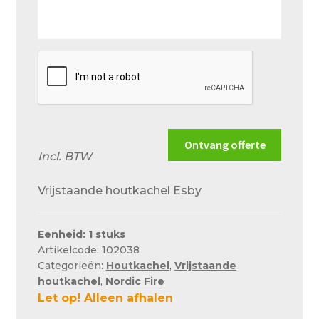
en
situatie
zo
goed
mogelijk
Ontvang offerte
Incl. BTW
Vrijstaande houtkachel Esby
Eenheid: 1 stuks
Artikelcode: 102038
Categorieën:
Houtkachel
,
Vrijstaande
houtkachel
,
Nordic Fire
Let op! Alleen afhalen