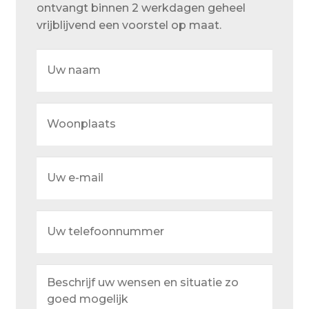
ontvangt binnen 2 werkdagen geheel
Over ons
vrijblijvend een voorstel op maat.
Actueel
Uw
Ons team
naam
Privacy
Woonplaats
Retouren – Geschillen – Garantie
Sample Page
Uw
Service en onderhoud
e-
mail
Showroom
Uw
Verzending en bezorging
telefoonnummer
Winkel
Beschrijf
uw
Winkelmand
wensen