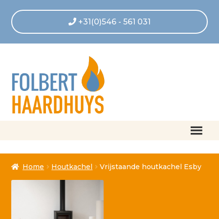
+31(0)546 - 561 031
Home
Home
Houtkachel
Vrijstaande houtkachel Esby
Afrekenen
Algemene voorwaarden
Betaling geannuleerd