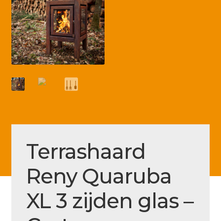
Betaling voltooid
Blog
Contact
Disclaimer
FAQ
Fout bij betaling
Installatieservice
Terrashaard
Klantenservice
Reny Quaruba
Betaalmethode
Mijn account
XL 3 zijden glas –
Over