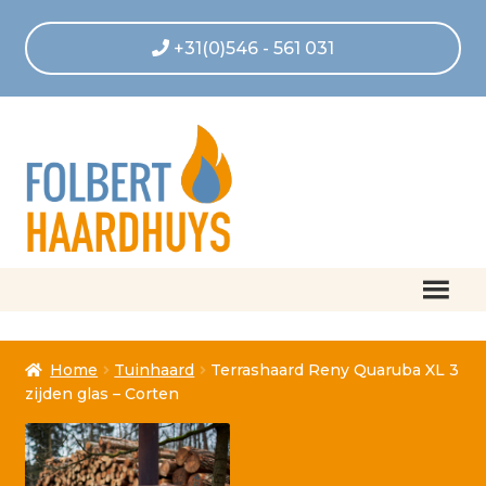
+31(0)546 - 561 031
Home
Home
Tuinhaard
Terrashaard Reny Quaruba XL 3
Afrekenen
zijden glas – Corten
Algemene voorwaarden
Betaling geannuleerd