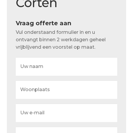
Corten
Over ons
Actueel
Vraag offerte aan
Ons team
Vul onderstaand formulier in en u
Privacy
ontvangt binnen 2 werkdagen geheel
vrijblijvend een voorstel op maat.
Retouren – Geschillen – Garantie
Uw
Sample Page
naam
Service en onderhoud
Woonplaats
Showroom
Verzending en bezorging
Uw
Winkel
e-
mail
Winkelmand
Uw