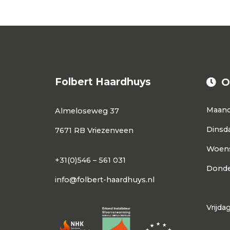
Folbert Haardhuys
O
Maan
Almeloseweg 37
Dinsd
7671 RB Vriezenveen
Woen
+31(0)546 – 561 031
Donde
info@folbert-haardhuys.nl
Vrijda