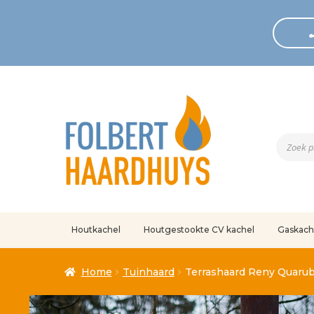
Produc
zoeken
Houtkachel
Houtgestookte CV kachel
Gaskach
Home
Afrekenen
Algemene voorwaarden
Betaling geann
Home
Tuinhaard
Terrashaard Reny Quaruba
Klantenservice
Mijn account
Over
Ove