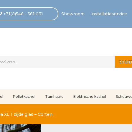
+31(0)546 - 561 031
Showroom
Installatieservice
ten
ZOEKE
el
Pelletkachel
Tuinhaard
Elektrische kachel
Schouw
uleerd
Betaling voltooid
Blog
Contact
Disclaimer
FAQ
Fout bij betaling
In
 XL 1 zijde glas – Corten
r ons
Privacy
Retouren – Geschillen – Garantie