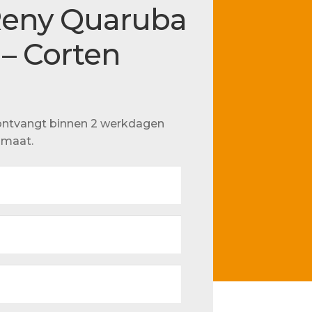
Reny Quaruba
s – Corten
u ontvangt binnen 2 werkdagen
p maat.