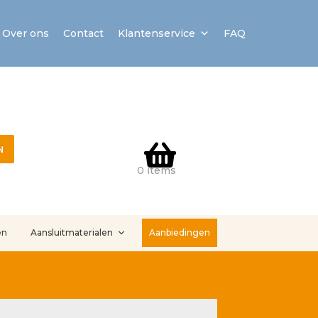
Over ons
Contact
Klantenservice
FAQ
N
0 items
en
Aansluitmaterialen
Aanbiedingen
stallatieservice
Sample Page
Service en onderhoud
Showroom