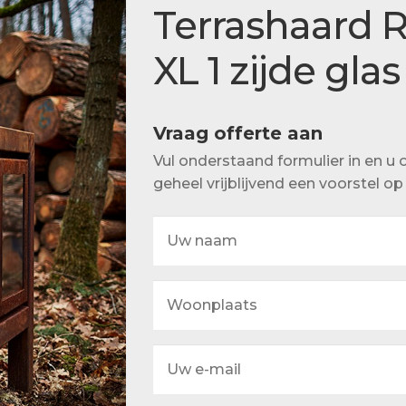
Actueel
Terrashaard 
Ons team
XL 1 zijde gla
Vraag offerte aan
Vul onderstaand formulier in en 
geheel vrijblijvend een voorstel o
Uw
naam
Woonplaats
Uw
e-
mail