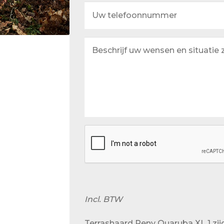
Uw
telefoonnummer
Beschrijf
uw
wensen
en
situatie
zo
goed
mogelijk
Incl. BTW
Terrashaard Reny Quaruba XL 1 zij