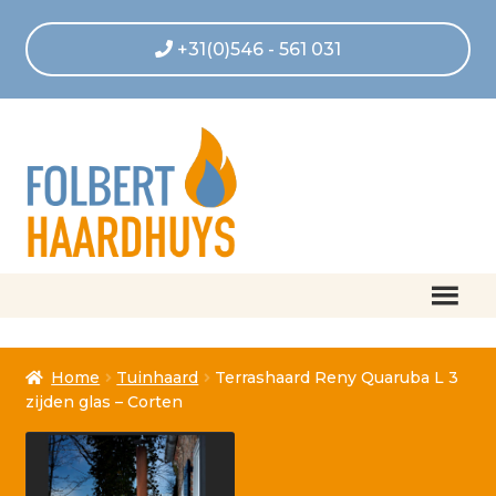
+31(0)546 - 561 031
Home
Home
Tuinhaard
Terrashaard Reny Quaruba L 3
Afrekenen
zijden glas – Corten
Algemene voorwaarden
Betaling geannuleerd