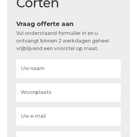
Corten
Over ons
Actueel
Vraag offerte aan
Ons team
Vul onderstaand formulier in en u
Privacy
ontvangt binnen 2 werkdagen geheel
vrijblijvend een voorstel op maat.
Retouren – Geschillen – Garantie
Uw
Sample Page
naam
Service en onderhoud
Woonplaats
Showroom
Verzending en bezorging
Uw
Winkel
e-
mail
Winkelmand
Uw