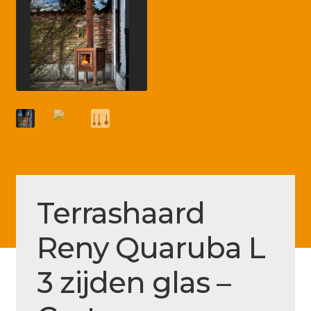
Betaling voltooid
Blog
Contact
Disclaimer
FAQ
Fout bij betaling
Installatieservice
Terrashaard
Klantenservice
Reny Quaruba L
Betaalmethode
Mijn account
3 zijden glas –
Over