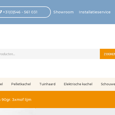
+31(0)546 - 561 031
Showroom
Installatieservice
ten
ZOEKE
el
Pelletkachel
Tuinhaard
Elektrische kachel
Schouw
uleerd
Betaling voltooid
Blog
Contact
Disclaimer
FAQ
Fout bij betaling
In
90gr. 3xmof lijm
r ons
Privacy
Retouren – Geschillen – Garantie