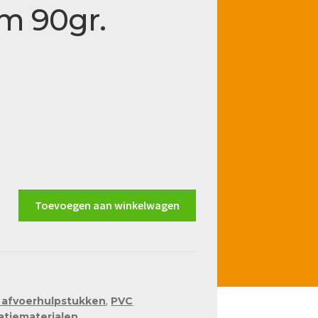
m 90gr.
Toevoegen aan winkelwagen
 afvoerhulpstukken
,
PVC
latiematerialen