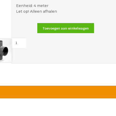
Eenheid: 4 meter
Let op! Alleen afhalen
Toevoegen aan winkelwagen
Wavin
slagvaste
buis
5/8"
grijs
16mm
aantal