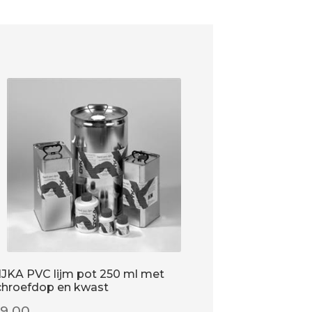
IJKA PVC lijm pot 250 ml met
chroefdop en kwast
€
9.00