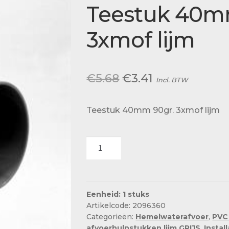
Actueel
Teestuk 40m
Ons team
3xmof lijm
Oorspronkelijke
Huidige
€
5.68
€
3.41
Incl. BTW
prijs
prijs
Teestuk 40mm 90gr. 3xmof lijm
was:
is:
€5.68.
€3.41.
Teestuk
40mm
90gr.
3xmof
lijm
Eenheid: 1 stuks
Artikelcode: 2096360
aantal
Categorieën:
Hemelwaterafvoer
,
PVC
afvoerhulpstukken lijm GRIJS
,
Instal