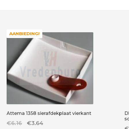
AANBIEDING!
AANBIEDING!
Attema 1358 sierafdekplaat vierkant
D
s
Oorspronkelijke
Huidige
€
6.16
€
3.64