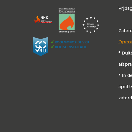
Vrijda
Zater
Openi
* Buit
afspr
* In 
april 
zater