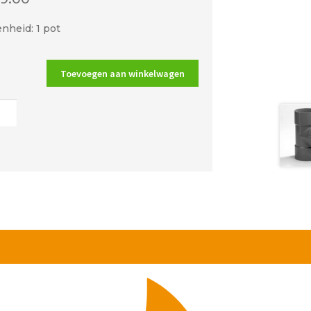
nheid: 1 pot
Toevoegen aan winkelwagen
A
oefdop
t
al