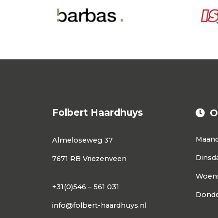
Folbert Haardhuys
O
Maan
Almeloseweg 37
Dinsd
7671 RB Vriezenveen
Woen
+31(0)546 – 561 031
Donde
info@folbert-haardhuys.nl