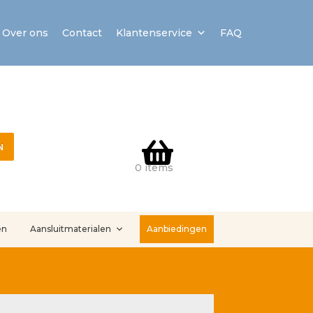
Over ons
Contact
Klantenservice
FAQ
N
0 items
en
Aansluitmaterialen
Aanbiedingen
stallatieservice
Sample Page
Service en onderhoud
Showroom