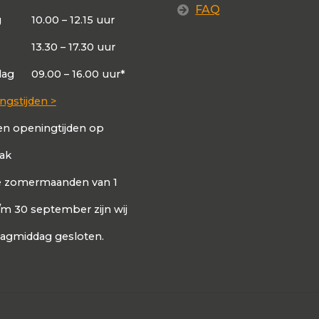
FAQ
g
10.00 – 12.15 uur
13.30 – 17.30 uur
dag
09.00 – 16.00 uur*
ngstijden >
en openingtijden op
aak
de zomermaanden van 1
t/m 30 september zijn wij
dagmiddag gesloten.