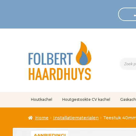
Produc
zoeken
Houtkachel
Houtgestookte CV kachel
Gaskach
Home
Afrekenen
Algemene voorwaarden
Betaling geann
Home
Installatiematerialen
Teestuk 40mm 
Klantenservice
Mijn account
Over
Ove
AANBIEDING!