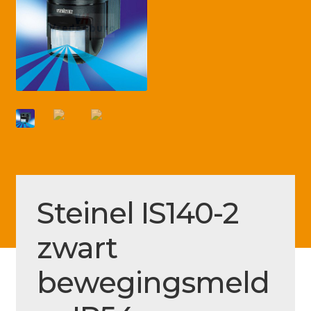
Betaling voltooid
Blog
Contact
Disclaimer
FAQ
Fout bij betaling
Installatieservice
Steinel IS140-2
Klantenservice
zwart
Betaalmethode
Mijn account
bewegingsmeld
Over