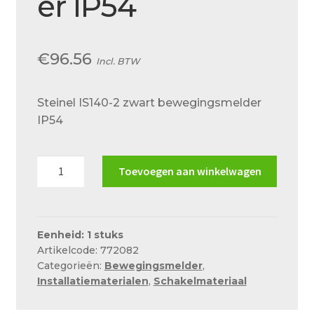
er IP54
Over ons
Actueel
€
96.56
Incl. BTW
Ons team
Privacy
Steinel IS140-2 zwart bewegingsmelder
IP54
Retouren – Geschillen – Garantie
Sample Page
Steinel
Toevoegen aan winkelwagen
Service en onderhoud
IS140-
2
Showroom
zwart
Verzending en bezorging
bewegingsmelder
Eenheid: 1 stuks
Artikelcode: 772082
IP54
Winkel
Categorieën:
Bewegingsmelder
,
aantal
Installatiematerialen
,
Schakelmateriaal
Winkelmand