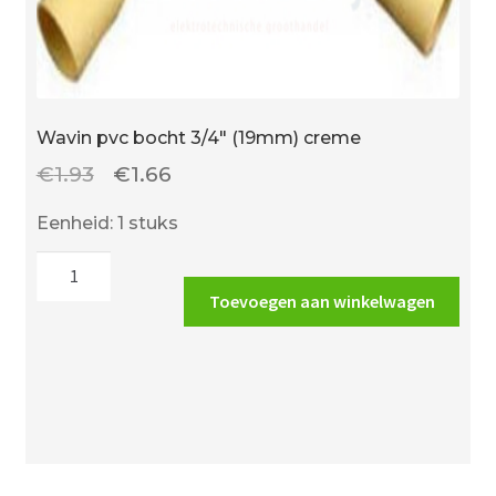
Wavin pvc bocht 3/4″ (19mm) creme
Oorspronkelijke
Huidige
€
1.93
€
1.66
prijs
prijs
Eenheid: 1 stuks
was:
is:
Wavin
€1.93.
€1.66.
pvc
Toevoegen aan winkelwagen
bocht
3/4"
(19mm)
creme
aantal