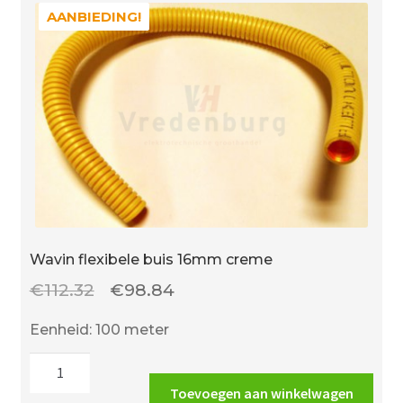
AANBIEDING!
AANBIEDING!
Wavin flexibele buis 16mm creme
Oorspronkelijke
Huidige
€
112.32
€
98.84
prijs
prijs
Eenheid: 100 meter
was:
is:
Wavin
€112.32.
€98.84.
flexibele
Toevoegen aan winkelwagen