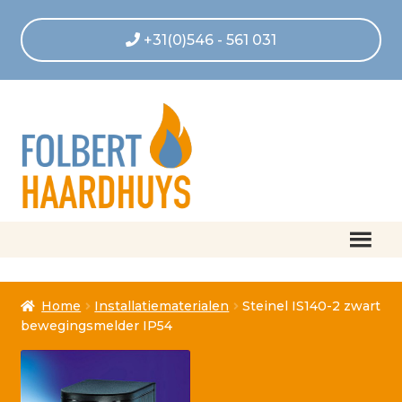
+31(0)546 - 561 031
Home
Home
Installatiematerialen
Steinel IS140-2 zwart
Afrekenen
bewegingsmelder IP54
Algemene voorwaarden
Betaling geannuleerd