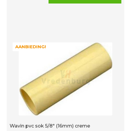
buis
16mm
creme
aantal
AANBIEDING!
AANBIEDING!
Wavin pvc sok 5/8″ (16mm) creme