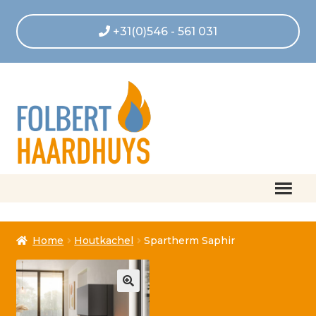
+31(0)546 - 561 031
Home
Home
Houtkachel
Spartherm Saphir
Afrekenen
Algemene voorwaarden
Betaling geannuleerd