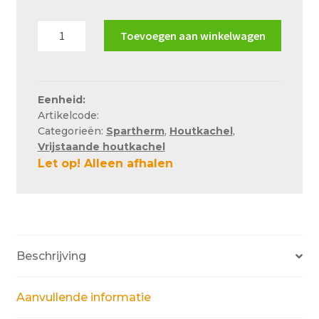
Over ons
Spartherm
Toevoegen aan winkelwagen
Actueel
Saphir
aantal
Ons team
Privacy
Eenheid:
Artikelcode:
Retouren – Geschillen – Garantie
Categorieën:
Spartherm
,
Houtkachel
,
Vrijstaande houtkachel
Sample Page
Let op! Alleen afhalen
Service en onderhoud
Showroom
Verzending en bezorging
Beschrijving
Winkel
Winkelmand
Aanvullende informatie