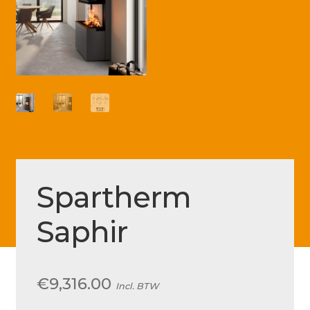
Betaling voltooid
Blog
Contact
Disclaimer
FAQ
Fout bij betaling
Installatieservice
Spartherm
Klantenservice
Saphir
Betaalmethode
Mijn account
€
9,316.00
Incl. BTW
Over