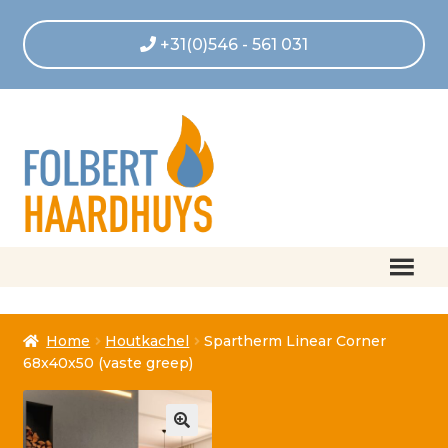
+31(0)546 - 561 031
Home
Home
Houtkachel
Spartherm Linear Corner
Afrekenen
68x40x50 (vaste greep)
Algemene voorwaarden
Betaling geannuleerd