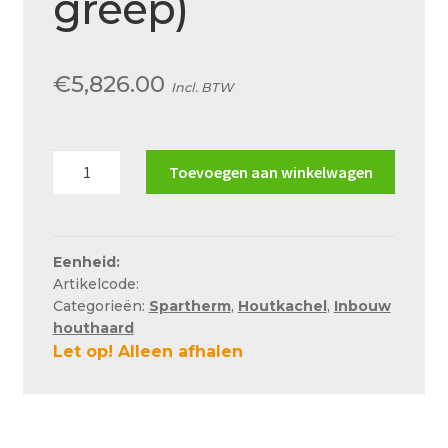
greep)
Over ons
Actueel
€
5,826.00
Incl. BTW
Ons team
Privacy
Spartherm
Toevoegen aan winkelwagen
Retouren – Geschillen – Garantie
Linear
Corner
Sample Page
68x40x50
Service en onderhoud
(vaste
Eenheid:
Artikelcode:
greep)
Showroom
Categorieën:
Spartherm
,
Houtkachel
,
Inbouw
aantal
houthaard
Verzending en bezorging
Let op! Alleen afhalen
Winkel
Winkelmand