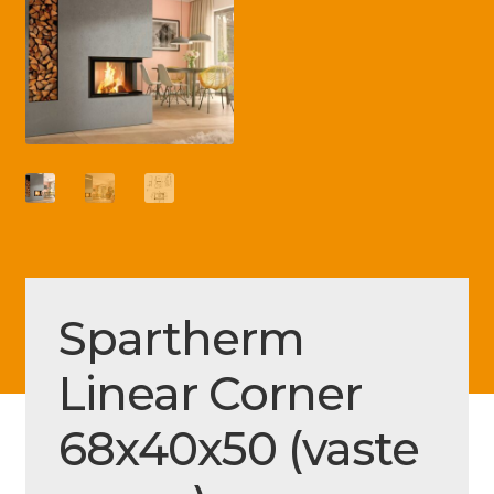
Betaling voltooid
Blog
Contact
Disclaimer
FAQ
Fout bij betaling
Installatieservice
Spartherm
Klantenservice
Linear Corner
Betaalmethode
Mijn account
68x40x50 (vaste
Over