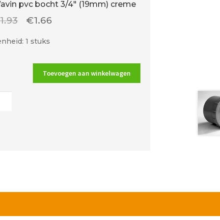
avin pvc bocht 3/4″ (19mm) creme
Oorspronkelijke
Huidige
€
1.93
€
1.66
prijs
prijs
nheid: 1 stuks
was:
is:
€1.93.
€1.66.
Toevoegen aan winkelwagen
n
t
m)
me
al