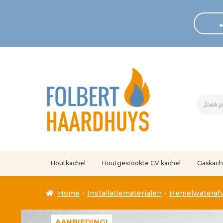
Produc
zoeken
Houtkachel
Houtgestookte CV kachel
Gaskach
Home
Afrekenen
Algemene voorwaarden
Betaling geann
Home
Installatiematerialen
Hemelwateraf
Klantenservice
Mijn account
Over
Ove
AANBIEDING!