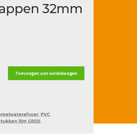
kappen 32mm
Toevoegen aan winkelwagen
emelwaterafvoer
,
PVC
tukken lijm GRIJS