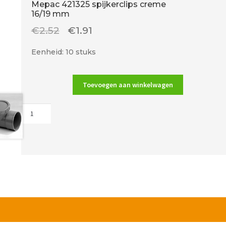
Mepac 421325 spijkerclips creme
16/19 mm
Oorspronkelijke
Huidige
€
2.52
€
1.91
prijs
prijs
Eenheid: 10 stuks
was:
is:
€2.52.
€1.91.
Toevoegen aan winkelwagen
Mepac
421325
spijkerclips
creme
16/19
mm
aantal