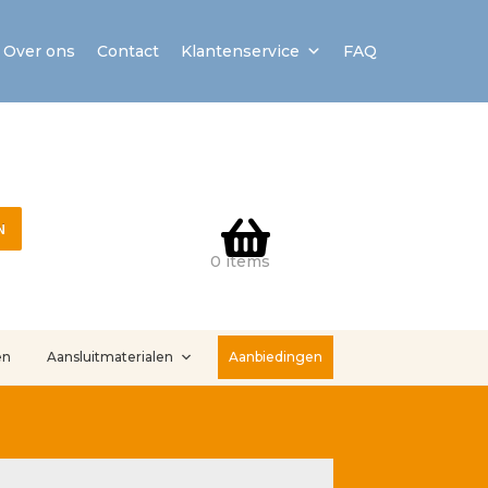
Over ons
Contact
Klantenservice
FAQ
N
0 items
en
Aansluitmaterialen
Aanbiedingen
stallatieservice
Sample Page
Service en onderhoud
Showroom