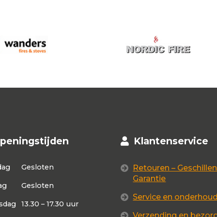
peningstijden
Klantenservice
dag
Gesloten
Retouren – Geschillen
Garantie
ag
Gesloten
Service en onderhou
sdag
13.30 – 17.30 uur
Verzending en bezor