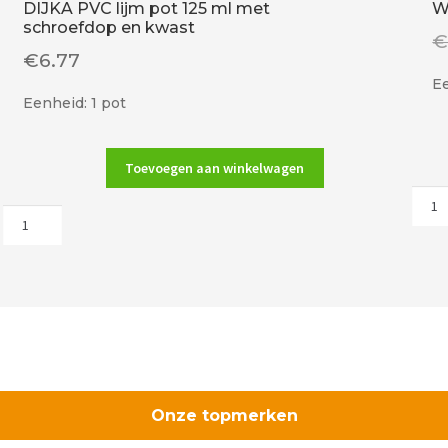
DIJKA PVC lijm pot 125 ml met
W
schroefdop en kwast
€
6.77
Ee
Eenheid: 1 pot
Toevoegen aan winkelwagen
Wavi
DIJKA
pvc
PVC
boch
lijm
3/4"
pot
(19m
125
cre
ml
aant
met
schroefdop
en
kwast
Onze topmerken
aantal