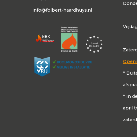
Donde
info@folbert-haardhuys.nl
Vrijda
Zater
Openi
* Buit
afspr
* In 
april 
zater