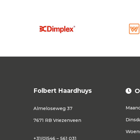
Folbert Haardhuys
O
Maan
Almeloseweg 37
Dinsd
7671 RB Vriezenveen
Woen
+31(0)546 – 561 031