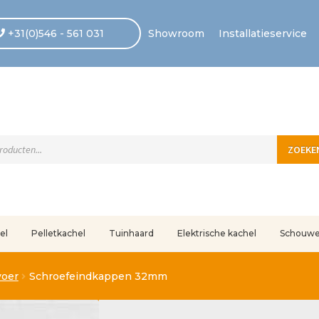
+31(0)546 - 561 031
Showroom
Installatieservice
ten
ZOEKE
el
Pelletkachel
Tuinhaard
Elektrische kachel
Schouw
uleerd
Betaling voltooid
Blog
Contact
Disclaimer
FAQ
Fout bij betaling
In
voer
Schroefeindkappen 32mm
r ons
Privacy
Retouren – Geschillen – Garantie