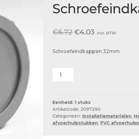
Actueel
Schroefeind
Ons team
Oorspronkelijke
Huidige
€
6.72
€
4.03
Incl. BTW
prijs
prijs
Schroefeindkappen 32mm
was:
is:
€6.72.
€4.03.
Schroefeindkappen
32mm
aantal
Eenheid: 1 stuks
Artikelcode: 2097290
Categorieën:
Installatiematerialen
,
H
afvoerhulpstukken
,
PVC afvoerhulps