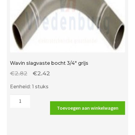
Wavin slagvaste bocht 3/4″ grijs
Oorspronkelijke
Huidige
€
2.82
€
2.42
prijs
prijs
Eenheid: 1 stuks
was:
is:
Wavin
€2.82.
€2.42.
slagvaste
Toevoegen aan winkelwagen
bocht
3/4"
grijs