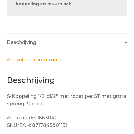
koppeling en muurplaat
grote
sprong
30mm
aantal
Beschrijving
Aanvullende informatie
Beschrijving
S-Koppeling 1/2″x1/2″ met rozet per ST met grote
sprong 30mm
Artikelcode: 1663040
SKU/EAN: 8717845801151