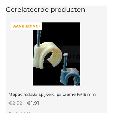
Gerelateerde producten
AANBIEDING!
AANBIEDING!
Mepac 421325 spijkerclips creme 16/19 mm
Oorspronkelijke
Huidige
€
2.52
€
1.91
prijs
prijs