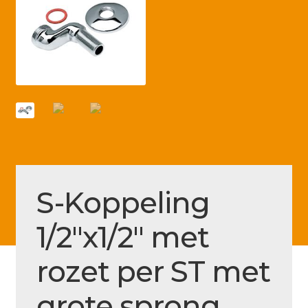
Betaling voltooid
Blog
Contact
Disclaimer
FAQ
Fout bij betaling
Installatieservice
S-Koppeling
Klantenservice
1/2″x1/2″ met
Betaalmethode
rozet per ST met
Mijn account
Over
grote sprong