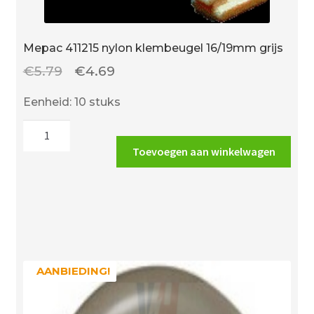
Mepac 411215 nylon klembeugel 16/19mm grijs
Oorspronkelijke
Huidige
€
5.79
€
4.69
prijs
prijs
Eenheid: 10 stuks
was:
is:
Mepac
€5.79.
€4.69.
411215
Toevoegen aan winkelwagen
nylon
klembeugel
16/19mm
grijs
aantal
AANBIEDING!
AANBIEDING!