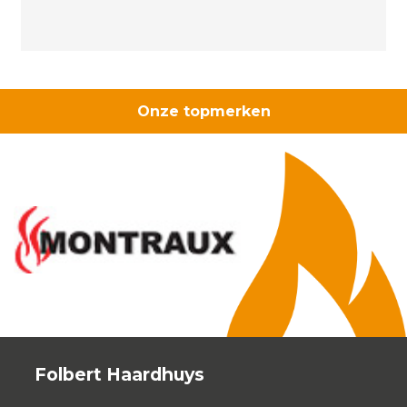
aantal
Onze topmerken
Folbert Haardhuys