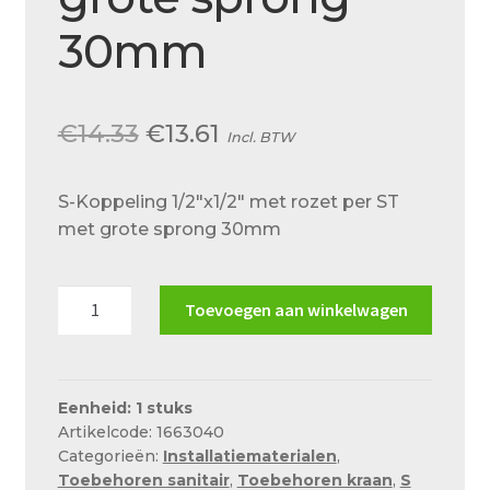
Over ons
30mm
Actueel
Ons team
Oorspronkelijke
Huidige
€
14.33
€
13.61
Incl. BTW
Privacy
prijs
prijs
Retouren – Geschillen – Garantie
S-Koppeling 1/2″x1/2″ met rozet per ST
was:
is:
met grote sprong 30mm
Sample Page
€14.33.
€13.61.
Service en onderhoud
S-
Toevoegen aan winkelwagen
Showroom
Koppeling
1/2"x1/2"
Verzending en bezorging
met
rozet
Winkel
Eenheid: 1 stuks
Artikelcode: 1663040
per
Winkelmand
Categorieën:
Installatiematerialen
,
ST
Toebehoren sanitair
,
Toebehoren kraan
,
S
met