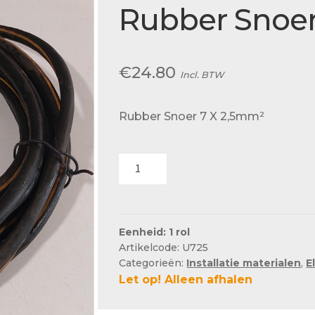
Actueel
Rubber Snoer
Ons team
€
24.80
Incl. BTW
Rubber Snoer 7 X 2,5mm²
Rubber
Snoer
7
X
2,5mm²
Eenheid: 1 rol
Artikelcode: U725
aantal
Categorieën:
Installatie materialen
,
E
Let op! Alleen afhalen