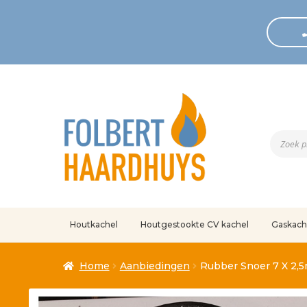
Produc
zoeken
Houtkachel
Houtgestookte CV kachel
Gaskach
Home
Afrekenen
Algemene voorwaarden
Betaling geann
Home
Aanbiedingen
Rubber Snoer 7 X 2,
Klantenservice
Mijn account
Over
Ove