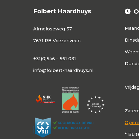
Folbert Haardhuys
O
Maan
Almeloseweg 37
Dinsd
7671 RB Vriezenveen
Woen
+31(0)546 – 561 031
Donde
info@folbert-haardhuys.nl
Vrijda
Zater
Openi
* Buit