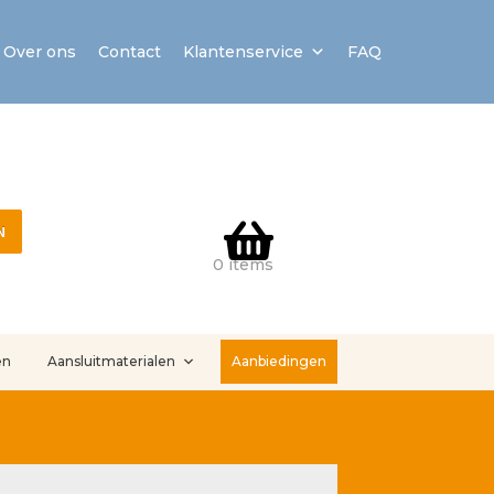
Over ons
Contact
Klantenservice
FAQ
N
0 items
en
Aansluitmaterialen
Aanbiedingen
stallatieservice
Sample Page
Service en onderhoud
Showroom