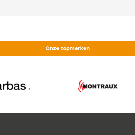
13m
aant
Onze topmerken