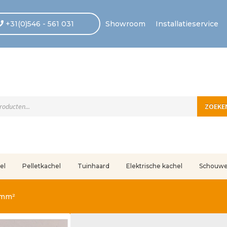
+31(0)546 - 561 031
Showroom
Installatieservice
ten
ZOEKE
el
Pelletkachel
Tuinhaard
Elektrische kachel
Schouw
uleerd
Betaling voltooid
Blog
Contact
Disclaimer
FAQ
Fout bij betaling
In
5mm²
r ons
Privacy
Retouren – Geschillen – Garantie